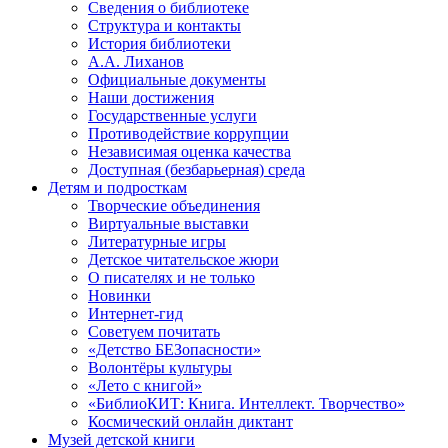
Сведения о библиотеке
Структура и контакты
История библиотеки
А.А. Лиханов
Официальные документы
Наши достижения
Государственные услуги
Противодействие коррупции
Независимая оценка качества
Доступная (безбарьерная) среда
Детям и подросткам
Творческие объединения
Виртуальные выставки
Литературные игры
Детское читательское жюри
О писателях и не только
Новинки
Интернет-гид
Советуем почитать
«Детство БЕЗопасности»
Волонтёры культуры
«Лето с книгой»
«БиблиоКИТ: Книга. Интеллект. Творчество»
Космический онлайн диктант
Музей детской книги