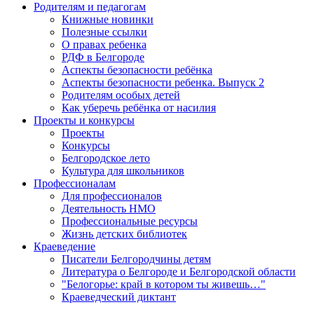
Родителям и педагогам
Книжные новинки
Полезные ссылки
О правах ребенка
РДФ в Белгороде
Аспекты безопасности ребёнка
Аспекты безопасности ребенка. Выпуск 2
Родителям особых детей
Как уберечь ребёнка от насилия
Проекты и конкурсы
Проекты
Конкурсы
Белгородское лето
Культура для школьников
Профессионалам
Для профессионалов
Деятельность НМО
Профессиональные ресурсы
Жизнь детских библиотек
Краеведение
Писатели Белгородчины детям
Литература о Белгороде и Белгородской области
"Белогорье: край в котором ты живешь…"
Краеведческий диктант