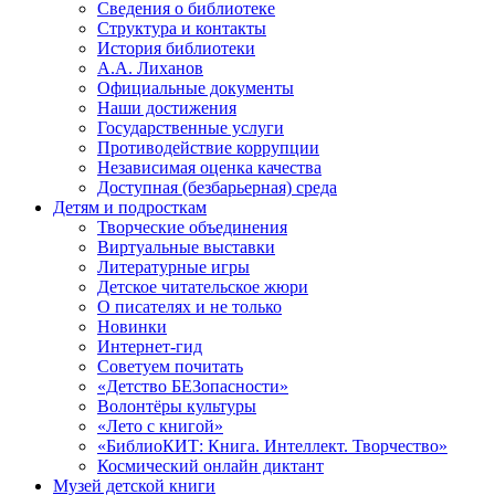
Сведения о библиотеке
Структура и контакты
История библиотеки
А.А. Лиханов
Официальные документы
Наши достижения
Государственные услуги
Противодействие коррупции
Независимая оценка качества
Доступная (безбарьерная) среда
Детям и подросткам
Творческие объединения
Виртуальные выставки
Литературные игры
Детское читательское жюри
О писателях и не только
Новинки
Интернет-гид
Советуем почитать
«Детство БЕЗопасности»
Волонтёры культуры
«Лето с книгой»
«БиблиоКИТ: Книга. Интеллект. Творчество»
Космический онлайн диктант
Музей детской книги