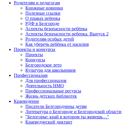
Родителям и педагогам
Книжные новинки
Полезные ссылки
О правах ребенка
РДФ в Белгороде
Аспекты безопасности ребёнка
Аспекты безопасности ребенка. Выпуск 2
Родителям особых детей
Как уберечь ребёнка от насилия
Проекты и конкурсы
Проекты
Конкурсы
Белгородское лето
Культура для школьников
Профессионалам
Для профессионалов
Деятельность НМО
Профессиональные ресурсы
Жизнь детских библиотек
Краеведение
Писатели Белгородчины детям
Литература о Белгороде и Белгородской области
"Белогорье: край в котором ты живешь…"
Краеведческий диктант