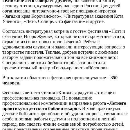
«Книжное лето собирает друзей»,
посвященный книге,
летнему чтению, культурному наследию России. Для детей
организованы литературно-игровые площадки: игротека
«Загадки края Корочанского», «Литературная академия Кота
Ученого», «Лето. Солнце. Сто фантазий» и другие.
Состоялась литературная встреча с гостем фестиваля «Поэт и
сказочник Игорь Жуков», который читал искрометные стихи,
отрывки из своих новых произведений. Ребята с
удовольствием слушали и задавали интересующие вопросы о
творчестве писателя. Теплые, добрые встречи с любимым
автором задали положительный тон на всё книжное лето!
Специалисты детских библиотек области посетили
просветительный центр «Город-крепость «Яблонов».
В открытии областного фестиваля приняли участие –
350
человек.
Фестиваль летнего чтения «Книжная радуга» - это еще и
профессиональная площадка. На повышение
профессиональной компетенции направлена работа
«Летнего
практикума детского библиотекаря».
В ходе практикума
детские библиотекари области обсудили вопросы, связанные с
особенностями работы с детьми и подростками в летний
период, как сделать чтение ежедневной потребностью детей,
были представлены современные практики продвижения