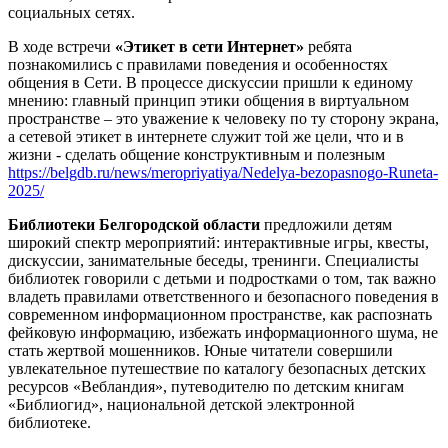
социальных сетях.
В ходе встречи
«Этикет в сети Интернет»
ребята
познакомились с правилами поведения и особенностях
общения в Сети. В процессе дискуссии пришли к единому
мнению: главный принцип этики общения в виртуальном
пространстве – это уважение к человеку по ту сторону экрана,
а сетевой этикет в интернете служит той же цели, что и в
жизни - сделать общение конструктивным и полезным
https://belgdb.ru/news/meropriyatiya/Nedelya-bezopasnogo-Runeta-
2025/
Библиотеки Белгородской области
предложили детям
широкий спектр мероприятий: интерактивные игры, квесты,
дискуссии, занимательные беседы, тренинги. Специалисты
библиотек говорили с детьми и подростками о том, так важно
владеть правилами ответственного и безопасного поведения в
современном информационном пространстве, как распознать
фейковую информацию, избежать информационного шума, не
стать жертвой мошенников. Юные читатели совершили
увлекательное путешествие по каталогу безопасных детских
ресурсов «Вебландия», путеводителю по детским книгам
«Библиогид», национальной детской электронной
библиотеке.