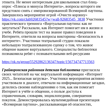
этикета. Не менее интересным для школьников стал блиц-
опрос «Плюсы и минусы Интернета», вопросы которого им
предстояло снять с импровизированной Всемирной паутины.
Завершилось мероприятие игрой «Очисти корзину»
https://vk.com/club92683545?w=wall-92683545_3838
Участники
практического тренинга «Виртуальная паутина: как не
запутаться? Рассказали, как Интернет помогает им в жизни и
учебе. Ребята прошли тест на знание правил поведения в
Интернете, ответили на вопросы викторины «Безопасность в
интернете». Участники театральной студии показали
небольшую театрализованную сценку о том, что живое
общение важнее виртуального. Специалисты библиотеки
познакомила ребят с познавательными веб-ресурсами
https://ok.ru/group55292862136347/topic/156734747713563
Грайворонская районная детская библиотека
пригласила
своих читателей на час виртуальной информации «Интернет
2025... Безопасная загрузка». Участники мероприятия активно
участвовали в диалоге, отвечали на информационные загадки,
делились своими наблюдениями о том, как им помогает
Интернет в учёбе и общении, о пользе доступа к
справочникам, словарям, энциклопедиям, совершения
покупок. Демонстрировалась мультимедийная презентация
«Всемирная паутина», рассказывающая об опасностях,