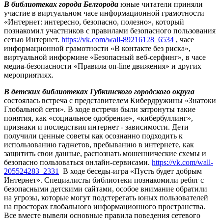
В библиотеках города Белгорода
юные читатели приняли
участие в виртуальном часе информационной грамотности
«Интернет: интересно, безопасно, полезно», который
познакомил участников с правилами безопасного пользования
сетью Интернет.
https://vk.com/wall-89216128_6534
, часе
информационной грамотности «В контакте без риска»,
виртуальной информине «Безопасный веб-серфинг», в часе
медиа-безопасности «Правила on-line движения» и других
мероприятиях.
В детских библиотеках Губкинского городского округа
состоялась встреча с представителем Кибердружины «Знатоки
Глобальной сети». В ходе встречи были затронуты такие
понятия, как «социальное одобрение», «кибербуллинг»,
признаки и последствия интернет - зависимости. Дети
получили ценные советы как осознанно подходить к
использованию гаджетов, пребыванию в интернете, как
защитить свои данные, распознать мошеннические схемы и
безопасно пользоваться онлайн-сервисами.
https://vk.com/wall-
205524283_2331
В ходе беседы-игра «Пусть будет добрым
Интернет». Специалисты библиотеки познакомили ребят с
безопасными детскими сайтами, особое внимание обратили
на угрозы, которые могут подстерегать юных пользователей
на просторах глобального информационного пространства.
Все вместе вывели основные правила поведения сетевого