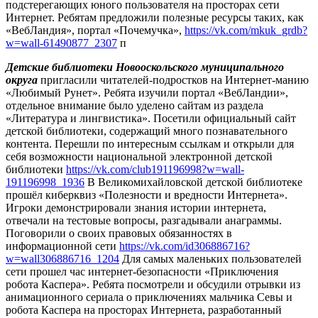
подстерегающих юного пользователя на просторах сети
Интернет. Ребятам предложили полезные ресурсы таких, как
«ВебЛандия», портал «Почемучка»,
https://vk.com/mkuk_grdb?
w=wall-61490877_2307
п
Детские библиотеки Новооскольского муниципального
округа
пригласили читателей-подростков на Интернет-манию
«Любимый Рунет». Ребята изучили портал «ВебЛандии»,
отдельное внимание было уделено сайтам из раздела
«Литература и лингвистика». Посетили официальный сайт
детской библиотеки, содержащий много познавательного
контента. Перешли по интересным ссылкам и открыли для
себя возможности национальной электронной детской
библиотеки
https://vk.com/club191196998?w=wall-
191196998_1936
В Великомихайловской детской библиотеке
прошёл киберквиз «Полезности и вредности Интернета».
Игроки демонстрировали знания истории интернета,
отвечали на тестовые вопросы, разгадывали анаграммы.
Поговорили о своих правовых обязанностях в
информационной сети
https://vk.com/id306886716?
w=wall306886716_1204
Для самых маленьких пользователей
сети прошел час интернет-безопасности «Приключения
робота Каспера». Ребята посмотрели и обсудили отрывки из
анимационного сериала о приключениях мальчика Севы и
робота Каспера на просторах Интернета, разработанный