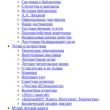
Сведения о библиотеке
Структура и контакты
История библиотеки
А.А. Лиханов
Официальные документы
Наши достижения
Государственные услуги
Противодействие коррупции
Независимая оценка качества
Доступная (безбарьерная) среда
Детям и подросткам
Творческие объединения
Виртуальные выставки
Литературные игры
Детское читательское жюри
О писателях и не только
Новинки
Интернет-гид
Советуем почитать
«Детство БЕЗопасности»
Волонтёры культуры
«Лето с книгой»
«БиблиоКИТ: Книга. Интеллект. Творчество»
Космический онлайн диктант
Музей детской книги