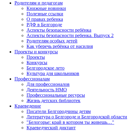
Родителям и педагогам
Книжные новинки
Полезные ссылки
О правах ребенка
РДФ в Белгороде
Аспекты безопасности ребёнка
Аспекты безопасности ребенка. Выпуск 2
Родителям особых детей
Как уберечь ребёнка от насилия
Проекты и конкурсы
Проекты
Конкурсы
Белгородское лето
Культура для школьников
Профессионалам
Для профессионалов
Деятельность НМО
Профессиональные ресурсы
Жизнь детских библиотек
Краеведение
Писатели Белгородчины детям
Литература о Белгороде и Белгородской области
"Белогорье: край в котором ты живешь…"
Краеведческий диктант