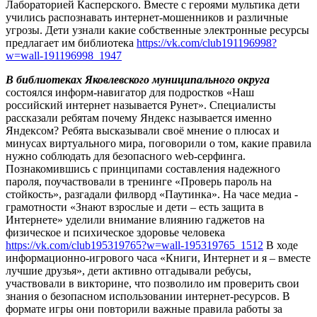
Лабораторией Касперского. Вместе с героями мультика дети
учились распознавать интернет-мошенников и различные
угрозы. Дети узнали какие собственные электронные ресурсы
предлагает им библиотека
https://vk.com/club191196998?
w=wall-191196998_1947
В библиотеках Яковлевского муниципального округа
состоялся информ-навигатор для подростков «Наш
российский интернет называется Рунет». Специалисты
рассказали ребятам почему Яндекс называется именно
Яндексом? Ребята высказывали своё мнение о плюсах и
минусах виртуального мира, поговорили о том, какие правила
нужно соблюдать для безопасного web-серфинга.
Познакомившись с принципами составления надежного
пароля, поучаствовали в тренинге «Проверь пароль на
стойкость», разгадали филворд «Паутинка». На часе медиа -
грамотности «Знают взрослые и дети – есть защита в
Интернете» уделили внимание влиянию гаджетов на
физическое и психическое здоровье человека
https://vk.com/club195319765?w=wall-195319765_1512
В ходе
информационно-игрового часа «Книги, Интернет и я – вместе
лучшие друзья», дети активно отгадывали ребусы,
участвовали в викторине, что позволило им проверить свои
знания о безопасном использовании интернет-ресурсов. В
формате игры они повторили важные правила работы за