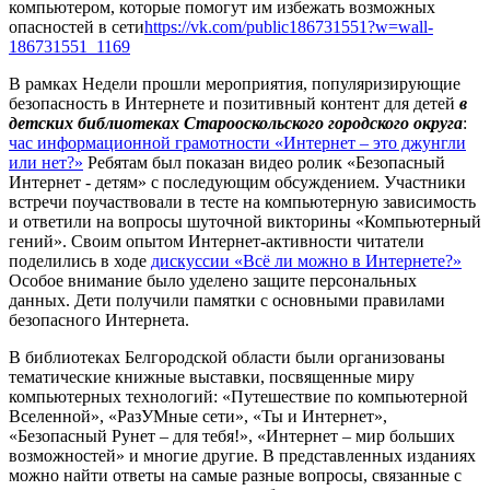
компьютером, которые помогут им избежать возможных
опасностей в сети
https://vk.com/public186731551?w=wall-
186731551_1169
В рамках Недели прошли мероприятия, популяризирующие
безопасность в Интернете и позитивный контент для детей
в
детских библиотеках Старооскольского городского округа
:
час информационной грамотности «Интернет – это джунгли
или нет?»
Ребятам был показан видео ролик «Безопасный
Интернет - детям» с последующим обсуждением. Участники
встречи поучаствовали в тесте на компьютерную зависимость
и ответили на вопросы шуточной викторины «Компьютерный
гений». Своим опытом Интернет-активности читатели
поделились в ходе
дискуссии «Всё ли можно в Интернете?»
Особое внимание было уделено защите персональных
данных. Дети получили памятки с основными правилами
безопасного Интернета.
В библиотеках Белгородской области были организованы
тематические книжные выставки, посвященные миру
компьютерных технологий: «Путешествие по компьютерной
Вселенной», «РазУМные сети», «Ты и Интернет»,
«Безопасный Рунет – для тебя!», «Интернет – мир больших
возможностей» и многие другие. В представленных изданиях
можно найти ответы на самые разные вопросы, связанные с