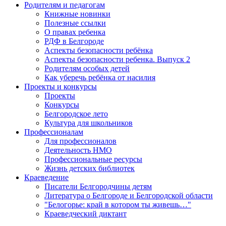
Родителям и педагогам
Книжные новинки
Полезные ссылки
О правах ребенка
РДФ в Белгороде
Аспекты безопасности ребёнка
Аспекты безопасности ребенка. Выпуск 2
Родителям особых детей
Как уберечь ребёнка от насилия
Проекты и конкурсы
Проекты
Конкурсы
Белгородское лето
Культура для школьников
Профессионалам
Для профессионалов
Деятельность НМО
Профессиональные ресурсы
Жизнь детских библиотек
Краеведение
Писатели Белгородчины детям
Литература о Белгороде и Белгородской области
"Белогорье: край в котором ты живешь…"
Краеведческий диктант