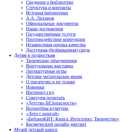
Сведения о библиотеке
Структура и контакты
История библиотеки
А.А. Лиханов
Официальные документы
Наши достижения
Государственные услуги
Противодействие коррупции
Независимая оценка качества
Доступная (безбарьерная) среда
Детям и подросткам
Творческие объединения
Виртуальные выставки
Литературные игры
Детское читательское жюри
О писателях и не только
Новинки
Интернет-гид
Советуем почитать
«Детство БЕЗопасности»
Волонтёры культуры
«Лето с книгой»
«БиблиоКИТ: Книга. Интеллект. Творчество»
Космический онлайн диктант
Музей детской книги