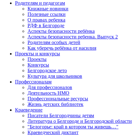
Родителям и педагогам
Книжные новинки
Полезные ссылки
О правах ребенка
РДФ в Белгороде
Аспекты безопасности ребёнка
Аспекты безопасности ребенка. Выпуск 2
Родителям особых детей
Как уберечь ребёнка от насилия
Проекты и конкурсы
Проекты
Конкурсы
Белгородское лето
Культура для школьников
Профессионалам
Для профессионалов
Деятельность НМО
Профессиональные ресурсы
Жизнь детских библиотек
Краеведение
Писатели Белгородчины детям
Литература о Белгороде и Белгородской области
"Белогорье: край в котором ты живешь…"
Краеведческий диктант