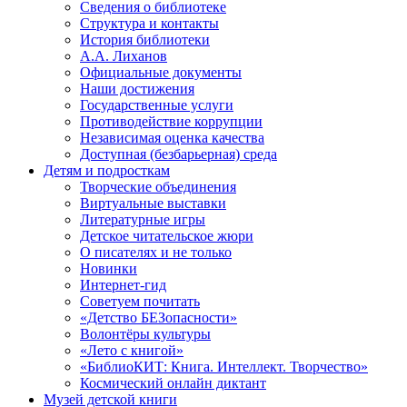
Сведения о библиотеке
Структура и контакты
История библиотеки
А.А. Лиханов
Официальные документы
Наши достижения
Государственные услуги
Противодействие коррупции
Независимая оценка качества
Доступная (безбарьерная) среда
Детям и подросткам
Творческие объединения
Виртуальные выставки
Литературные игры
Детское читательское жюри
О писателях и не только
Новинки
Интернет-гид
Советуем почитать
«Детство БЕЗопасности»
Волонтёры культуры
«Лето с книгой»
«БиблиоКИТ: Книга. Интеллект. Творчество»
Космический онлайн диктант
Музей детской книги