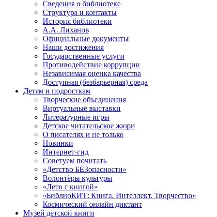
Сведения о библиотеке
Структура и контакты
История библиотеки
А.А. Лиханов
Официальные документы
Наши достижения
Государственные услуги
Противодействие коррупции
Независимая оценка качества
Доступная (безбарьерная) среда
Детям и подросткам
Творческие объединения
Виртуальные выставки
Литературные игры
Детское читательское жюри
О писателях и не только
Новинки
Интернет-гид
Советуем почитать
«Детство БЕЗопасности»
Волонтёры культуры
«Лето с книгой»
«БиблиоКИТ: Книга. Интеллект. Творчество»
Космический онлайн диктант
Музей детской книги