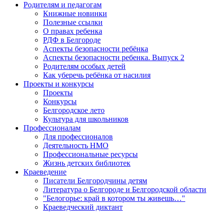
Родителям и педагогам
Книжные новинки
Полезные ссылки
О правах ребенка
РДФ в Белгороде
Аспекты безопасности ребёнка
Аспекты безопасности ребенка. Выпуск 2
Родителям особых детей
Как уберечь ребёнка от насилия
Проекты и конкурсы
Проекты
Конкурсы
Белгородское лето
Культура для школьников
Профессионалам
Для профессионалов
Деятельность НМО
Профессиональные ресурсы
Жизнь детских библиотек
Краеведение
Писатели Белгородчины детям
Литература о Белгороде и Белгородской области
"Белогорье: край в котором ты живешь…"
Краеведческий диктант