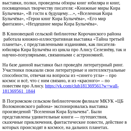
выставки, полки, проведены обзоры книг юбиляра и книг,
посвященных творчеству писателя: «Книжные миры Кира
Булычева», «В гости к будущему…», «Вселенная Кира
Булычёва», «Герои книг Кира Булычёва», «Его мир
фантазии», «Нездешние миры Кира Булычёва».
В Клиновецкой сельской библиотеке Корочанского района
работала книжно-иллюстративная выставка «Тайна третьей
планеты», с представленными изданиями, как писателя-
юбиляра Кира Булычёва из цикла про Алису Селезнёву, так и
научно-популярными, связанными с астрономией.
На базе данной выставки был проведён литературный ринг.
Участники показали свои литературные и интеллектуальные
способности, отвечая на вопросы из «синего угла» – про
космос и всё, что с ним связано, и из «красного» – по
повестям про Алису.
https://vk.com/club181369561?w=wall-
181369561_1844
В Погромском сельском библиотечном филиале МКУК «ЦБ
Волоконовского района» экспонировалась выставка
произведений "Вселенная Кира Булычева". Были
представлены удивительные книги — путешествия,
сказочные приключения, фантастические повести, действие в
которых происходят в космосе, на дальних планетах.