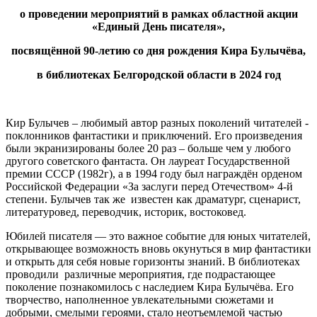
о проведении мероприятий в рамках областной акции
«Единый День писателя»,
посвящённой 90-летию со дня рождения Кира Булычёва,
в библиотеках Белгородской области в 2024 год
Кир Булычев – любимый автор разных поколений читателей -
поклонников фантастики и приключений. Его произведения
были экранизированы более 20 раз – больше чем у любого
другого советского фантаста. Он лауреат Государственной
премии СССР (1982г), а в 1994 году был награждён орденом
Российской Федерации «За заслуги перед Отечеством» 4-й
степени. Булычев так же известен как драматург, сценарист,
литературовед, переводчик, историк, востоковед.
Юбилей писателя — это важное событие для юных читателей,
открывающее возможность вновь окунуться в мир фантастики
и открыть для себя новые горизонты знаний. В библиотеках
проводили различные мероприятия, где подрастающее
поколение познакомилось с наследием Кира Булычёва. Его
творчество, наполненное увлекательными сюжетами и
добрыми, смелыми героями, стало неотъемлемой частью