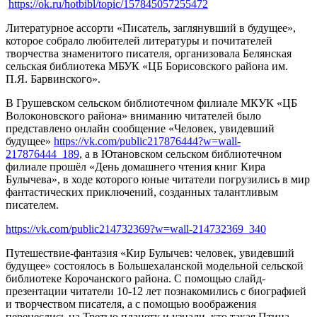
https://ok.ru/hotbibl/topic/157845057255472
Литературное ассорти «Писатель, заглянувший в будущее»,
которое собрало любителей литературы и почитателей
творчества знаменитого писателя, организовала Белянская
сельская библиотека МБУК «ЦБ Борисовского района им.
П.Я. Барвинского».
В Грушевском сельском библиотечном филиале МКУК «ЦБ
Волоконовского района» вниманию читателей было
представлено онлайн сообщение «Человек, увидевший
будущее»
https://vk.com/public217876444?w=wall-
217876444_189
, а в Ютановском сельском библиотечном
филиале прошёл «День домашнего чтения книг Кира
Булычева», в ходе которого юные читатели погрузились в мир
фантастических приключений, созданных талантливым
писателем.
https://vk.com/public214732369?w=wall-214732369_340
Путешествие-фантазия «Кир Булычев: человек, увидевший
будущее» состоялось в Большехаланской модельной сельской
библиотеке Корочанского района. С помощью слайд-
презентации читатели 10-12 лет познакомились с биографией
и творчеством писателя, а с помощью воображения
перенеслись на Третью планету и узнали, кто такая Птица-