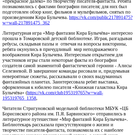
«прекрасное далеко» по творчеству писателя-фантаста. Ребята
познакомились с фактами биографии писателя; для них был
подготовлен обзор книг, фильмов и мультфильмов, снятых по
произведениям Кира Булычева.
https://vk.com/public217891475?
w=wall-217891475_362
Литературная игра «Мир фантазии Кира Булычёва» интересно
прошла в Томаровской детской библиотеке. Играя, разгадывая
ребусы, складывая пазлы и отвечая на вопросы викторины,
ребята окунулись в причудливый мир неподражаемого
воображения Кира Булычева. Интересным открытием для
участников игры стали некоторые факты из биографии
создателя самой знаменитой фантастической героини - Алисы
Селезневой. В завершение команды рисовали и, придумывая
невероятные сюжеты, рассказывали о своих выдуманных
фантазийных планетах. Заинтересовала ребят выставка,
оформленная к юбилею писателя «Книжная галактика Кира
Булычёва» (
https://vk.com/club195319765?w=wall-
195319765_1358
,
Читатели Стригуновской модельной библиотеки МБУК «ЦБ
Борисовского района им. П.Я. Барвинского» отправились в
литературное путешествие «Мир фантазий Кира Булычева».
Библиотекарь рассказала присутствующим о жизни и
творчестве писателя-фантаста, познакомила их с наиболее