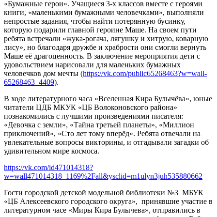
«Бумажные герои». Учащиеся 3-х классов вместе с героями
книги, «маленькими бумажными человечками», выполняли
непростые задания, чтобы найти потерянную бусинку,
которую подарили главной героине Маше. На своем пути
ребята встречали «жука-рогача, лягушку и хитрую, коварную
лису», но благодаря дружбе и храбрости они смогли вернуть
Маше её драгоценность. В заключение мероприятия дети с
удовольствием нарисовали для маленьких бумажных
человечков дом мечты (
https://vk.com/public65268463?w=wall-
65268463_4409
).
В ходе литературного часа «Вселенная Кира Булычёва», юные
читатели ЦДБ МКУК «ЦБ Волоконовского района»
познакомились с лучшими произведениями писателя:
«Девочка с земли», «Тайна третьей планеты», «Миллион
приключений», «Сто лет тому вперёд». Ребята отвечали на
увлекательные вопросы викторины, и отгадывали загадки об
удивительном мире космоса.
https://vk.com/id471014318?
w=wall471014318_1169%2Fall&ysclid=m1ulyn3juh535880662
Гости городской детской модельной библиотеки №3 МБУК
«ЦБ Алексеевского городского округа», принявшие участие в
литературном часе «Миры Кира Булычева», отправились в