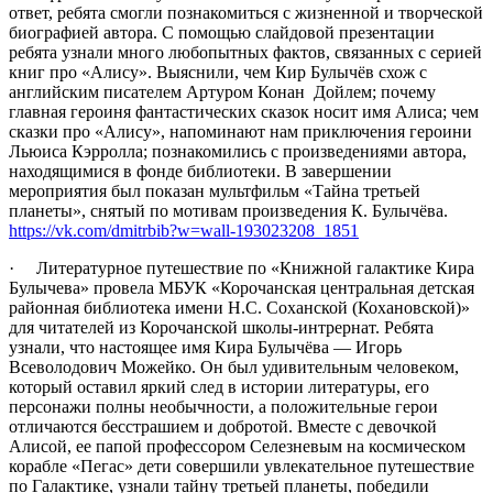
ответ, ребята смогли познакомиться с жизненной и творческой
биографией автора. С помощью слайдовой презентации
ребята узнали много любопытных фактов, связанных с серией
книг про «Алису». Выяснили, чем Кир Булычёв схож с
английским писателем Артуром Конан Дойлем; почему
главная героиня фантастических сказок носит имя Алиса; чем
сказки про «Алису», напоминают нам приключения героини
Льюиса Кэрролла; познакомились с произведениями автора,
находящимися в фонде библиотеки. В завершении
мероприятия был показан мультфильм «Тайна третьей
планеты», снятый по мотивам произведения К. Булычёва.
https://vk.com/dmitrbib?w=wall-193023208_1851
· Литературное путешествие по «Книжной галактике Кира
Булычева» провела МБУК «Корочанская центральная детская
районная библиотека имени Н.С. Соханской (Кохановской)»
для читателей из Корочанской школы-интрернат. Ребята
узнали, что настоящее имя Кира Булычёва — Игорь
Всеволодович Можейко. Он был удивительным человеком,
который оставил яркий след в истории литературы, его
персонажи полны необычности, а положительные герои
отличаются бесстрашием и добротой. Вместе с девочкой
Алисой, ее папой профессором Селезневым на космическом
корабле «Пегас» дети совершили увлекательное путешествие
по Галактике, узнали тайну третьей планеты, победили