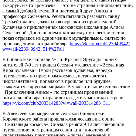
Говорун, и что Громозека — это не страшный инопланетянин,
а самый добрый, смелый и настоящий друг Алисы и
профессора Селезнева. Ребята пытались разгадать тайну
Третьей планеты, зачитывая отрывки из произведений
Булычева о приключениях московской школьницы Алисы
Селезневой. Дополнением к книжному путешествию стал
показ отрывков из одноименных мультфильмов, снятых по
произведениям автора-юбиляра.
https://vk.com/club223949942?
w=wall-223949942_514%2Fall
В библиотеке-филиале №1 п. Красная Яруга для юных
читателей 7-9 лет прошла беседа-путешествие «Вселенная
Кира Булычева». Герои рассказов Булычева, нередко
путешествуя по просторам космоса, встречаются с
инопланетянами, попадают в прошлое или будущее,
знакомятся с другими мирами. В увлекательное путешествие
«Приключения Алисы» по страницам произведений
писателя-юбиляра отправились и дети-участники встречи.
https://vk.com/club203314283?w=wall-203314283_311
В Алексеевской модельной сельской библиотеке
Корочанского района прошла космическая викторина
«Скитальцы космоса». Сначала ребята 9-12 лет совершили
путешествие по страницам серии книг писателя об
увлекательных приключениях Алисы Селезневой и