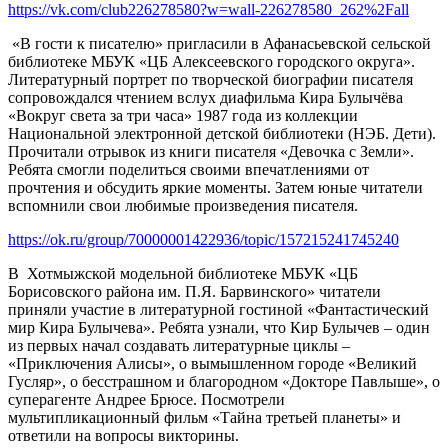
https://vk.com/club226278580?w=wall-226278580_262%2Fall
«В гости к писателю» пригласили в Афанасьевской сельской
библиотеке МБУК «ЦБ Алексеевского городского округа».
Литературный портрет по творческой биографии писателя
сопровождался чтением вслух диафильма Кира Булычёва
«Вокруг света за три часа» 1987 года из коллекции
Национальной электронной детской библиотеки (НЭБ. Дети).
Прочитали отрывок из книги писателя «Девочка с Земли».
Ребята смогли поделиться своими впечатлениями от
прочтения и обсудить яркие моменты. Затем юные читатели
вспомнили свои любимые произведения писателя.
https://ok.ru/group/70000001422936/topic/157215241745240
В Хотмыжской модельной библиотеке МБУК «ЦБ
Борисовского района им. П.Я. Барвинского» читатели
приняли участие в литературной гостиной «Фантастический
мир Кира Булычева». Ребята узнали, что Кир Булычев – один
из первых начал создавать литературные циклы –
«Приключения Алисы», о вымышленном городе «Великий
Гусляр», о бесстрашном и благородном «Докторе Павлыше», о
суперагенте Андрее Брюсе. Посмотрели
мультипликационный фильм «Тайна третьей планеты» и
ответили на вопросы викторины.