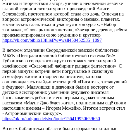
жизнью и творчеством автора, узнали о необычной девочке
главной героини литературных произведений Алисе
Селезнёвой, прототипом которой стала его дочь. Отвечая на
вопросы астрономической викторины о звездах, планетах,
космических галактиках и участвуя в конкурсах: «Набор
экипажа», «Словарь инопланетян», «Звездное дерево», ребята
продемонстрировали свою эрудицию и кругозор
https://vk.com/biblio13filial?w=wall450452535_1097
В детском отделении Скороднянской земской библиотеки
МБУК «Централизованной библиотечной системы №2»
Губкинского городского округа состоялся литературный
калейдоскоп «Сказочный лабиринт рыцаря фантастики». С
первой минуты встречи дети погрузились в сказочную
атмосферу жизни и творчества писателя, которая
сопровождалась слайд-презентацией «Писатель, заглянувший
в будущее». Мальчишки и девчонки были в восторге от
детских всесторонних увлечений будущего писателя.
Познакомились ребята и с его первым художественным
рассказом «Маунг Джо будет жить», подписанным ещё своим
настоящим именем – Игорем Можейко. Итогом встречи стал
«Астрономический конкурс».
https://ok.ru/knignoedetstvo/topic/156419950659650
Во всех библиотеках области были оформлены книжные