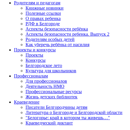
Родителям и педагогам
Книжные новинки
Полезные ссылки
О правах ребенка
РДФ в Белгороде
Аспекты безопасности ребёнка
Аспекты безопасности ребенка. Выпуск 2
Родителям особых детей
Как уберечь ребёнка от насилия
Проекты и конкурсы
Проекты
Конкурсы
Белгородское лето
Культура для школьников
Профессионалам
Для профессионалов
Деятельность НМО
Профессиональные ресурсы
Жизнь детских библиотек
Краеведение
Писатели Белгородчины детям
Литература о Белгороде и Белгородской области
"Белогорье: край в котором ты живешь…"
Краеведческий диктант