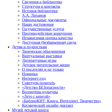
Сведения о библиотеке
Структура и контакты
История библиотеки
А.А. Лиханов
Официальные документы
Наши достижения
Государственные услуги
Противодействие коррупции
Независимая оценка качества
Доступная (безбарьерная) среда
Детям и подросткам
Творческие объединения
Виртуальные выставки
Литературные игры
Детское читательское жюри
О писателях и не только
Новинки
Интернет-гид
Советуем почитать
«Детство БЕЗопасности»
Волонтёры культуры
«Лето с книгой»
«БиблиоКИТ: Книга. Интеллект. Творчество»
Космический онлайн диктант
Музей детской книги