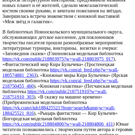
новых планет и её жителей, сделали межгалактический
костюм своими руками, и зачитали пожелания на звёздах.
Завершилась встреча знакомством с книжной выставкой
«Меж звёзд и галактик».
В библиотеках Новооскольского муниципального округа,
обслуживающих детское население, для поклонников
творчества писателя прошли разнообразные мероприятия:
литературные турниры, викторины, визитки и очерки:
«Заповедник сказок» (Глинновская модельная библиотека
https://vk.com/public218803975?w=wall-218803975_917
),
«Фантастический мир Кира Булычева» (Тростенецкая
модельная библиотека
https://vk.com/al_feed.php?w=wall-
180574881_2363
), «Книжные миры Кира Булычева» (Ярская
модельная библиотека
https://vk.com/al_feed.php?w=wall-
218750455_460
), «Книжная галактика» (Песчанская модельная
библиотека
https://vk.com/public218751910?w=wall-
218751910_303
), «В сказку на машине времени»
(Прибрежненская модельная библиотека
https://vk.com/club188425521?from=search&amp;w=wall-
188425521_816
), «Рыцарь фантастики — Кир Булычев»
(Богородская модельная библиотека
https://vk.com/public218804806?w=wall-218804806_411
) Юные
читатели познакомились с творческим путем автора и героями
его книг. Активно участвовали в обсуждении любимых