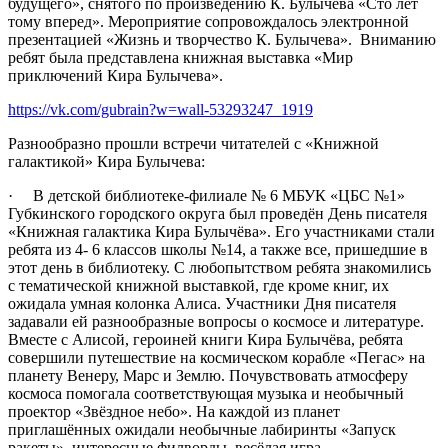
будущего», снятого по произведению К. Булычева «Сто лет
тому вперед». Мероприятие сопровождалось электронной
презентацией «Жизнь и творчество К. Булычева». Вниманию
ребят была представлена книжная выставка «Мир
приключений Кира Булычева».
https://vk.com/gubrain?w=wall-53293247_1919
Разнообразно прошли встречи читателей с «Книжной
галактикой» Кира Булычева:
· В детской библиотеке-филиале № 6 МБУК «ЦБС №1»
Губкинского городского округа был проведён День писателя
«Книжная галактика Кира Булычёва». Его участниками стали
ребята из 4- 6 классов школы №14, а также все, пришедшие в
этот день в библиотеку. С любопытством ребята знакомились
с тематической книжной выставкой, где кроме книг, их
ожидала умная колонка Алиса. Участники Дня писателя
задавали ей разнообразные вопросы о космосе и литературе.
Вместе с Алисой, героиней книги Кира Булычёва, ребята
совершили путешествие на космическом корабле «Пегас» на
планету Венеру, Марс и Землю. Почувствовать атмосферу
космоса помогала соответствующая музыка и необычный
проектор «Звёздное небо». На каждой из планет
приглашённых ожидали необычные лабиринты «Запуск
ракеты», интересные филворды, весёлая игра