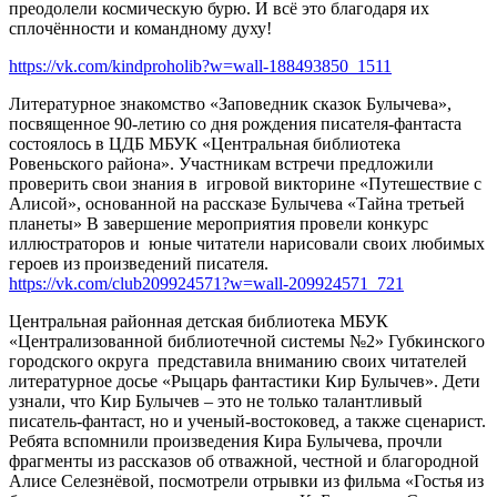
преодолели космическую бурю. И всё это благодаря их
сплочённости и командному духу!
https://vk.com/kindproholib?w=wall-188493850_1511
Литературное знакомство «Заповедник сказок Булычева»,
посвященное 90-летию со дня рождения писателя-фантаста
состоялось в ЦДБ МБУК «Центральная библиотека
Ровеньского района». Участникам встречи предложили
проверить свои знания в игровой викторине «Путешествие с
Алисой», основанной на рассказе Булычева «Тайна третьей
планеты» В завершение мероприятия провели конкурс
иллюстраторов и юные читатели нарисовали своих любимых
героев из произведений писателя.
https://vk.com/club209924571?w=wall-209924571_721
Центральная районная детская библиотека МБУК
«Централизованной библиотечной системы №2» Губкинского
городского округа представила вниманию своих читателей
литературное досье «Рыцарь фантастики Кир Булычев». Дети
узнали, что Кир Булычев – это не только талантливый
писатель-фантаст, но и ученый-востоковед, а также сценарист.
Ребята вспомнили произведения Кира Булычева, прочли
фрагменты из рассказов об отважной, честной и благородной
Алисе Селезнёвой, посмотрели отрывки из фильма «Гостья из