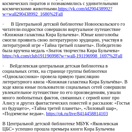
космических пиратов и познакомились с удивительными
космическими животными.
https://vk.com/id290438992?
w=wall290438992_1686%2Fall
· В Центральной детской библиотеке Новооскольского го
читатели-подростки совершили виртуальное путешествие
«Книжная галактика Кира Булычева». Юные книголюбы
смогли проявить свою литературную эрудицию, участвуя в
литературной игре «Тайна третьей планеты». Победителю
была вручена медаль «Знаток творчества Кира Булычева»
https://vk.com/club191196998?w=wall-191196998_1697%2Fall
· Вейделевская центральная детская библиотека в
социальных сетях, на странице группы библиотеки
«Одноклассники» провела прямую трансляцию
литературного квиза «Книжная галактика Кира Булычёва». В
ходе квиза юные пользователи социальных сетей совершили
увлекательное путешествие по его произведениям, узнали
много любопытных фактов, связанных с серией книг про
Алису и других фантастических повестей и рассказов: «Гостья
из будущего», «Тайна третей планеты», «Лиловый шар»,
«Подземелье ведьм».
https://ok.ru/live/8414458814103
В Центральной детской библиотеке МБУК «Яковлевская
ЦБС» успешно прошла премьера книги Кира Булычева