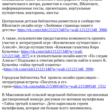
замечательного автора, разместив в соцсетях, ВКонтакте,
информационные посты, презентации, виртуальные
путешествия, викторины, квесты:
Центральная детская библиотека разместила в сообществе
ВКонтакте онлайн-игру «Любимые страницы нашего
детства»
https://vk.com/club121221348?w=wall-121221348_3988
.
А также, пользователям предоставлена возможность принять
участие в литературной игре «Космическое путешествие с
Алисой», беседе-путешествии «Книжная галактика Кира
Булычева»
https://vk.com/club121221348?w=wall-
121221348_3975
и в увлекательном онлайн-квесте «По следам
Алисы»! Подсказки к ответам ребята смогли найти в книге К.
Булычёва «тайна третьей планеты»
«
https://vk.com/club121221348?w=wall-121221348_3990
.
Городская библиотека №4 провела онлайн-трансляцию –
литературная встреча «Писатель и его
герои»
https://vk.com/public215389540?w=wall-215389540_1552
В Максимовской сельской модельной библиотеке организован
дистанционный конкурс рисунков по мотивам мультфильма
«Тайна третьей планеты». Дети нарисовали героев
мультфильма, которые им больше всего запомнились.