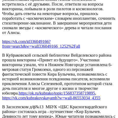
встретились с её друзьями. После, ответили на вопросы
викторины, побывали в роли пилотов и космозоологов.
Чтобы дать ответы на некоторые вопросы, пришлось
поработать с «космическим» словарем инопланетян, сочинить
стихотворение-заклинание. В завершение мероприятия дети
снимали звезды с «космического» дерева и читали послания
от Алисы.
https://vk.com/id336049166?
from=search&w=wall336049166_1252%2Fall
В Кубраковской сельской библиотеке Вейделевского района
прошла викторина «Привет из будущего». Участники
викторины узнали, что в Нижнем Новгороде установлена 6-
метровая статуя Громозеки, одного из персонажей
фантастической повести Кира Булычева, познакомились с
историей возникновения псевдонима писателя, вспомнили
приключения Алисы Селезневой, прототипом которой стала
дочь писателя и многое другое о жизни и творчестве
юбиляра.
https://ok.ru/kubrako/topic/156837358719895
,
https://vk.com/kubrakovskayamb?w=wall-86553034_4355
В Засосенском д/ф№13 МБУК «ЦБС Красногвардейского
района» состоялась игра - путешествие «Кир Булычев.
Девяносто лет тому вперед». Юные читатели познакомились с