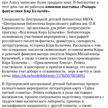
про Алису написано более тридцати книг. В библиотеке в
этот день так же работала
книжная выставка «Рыцарь
фантастики Кир Булычёв».
Специалисты Центральной детской библиотеки МБУК
«Центральная библиотека Борисовского района им. П.Я.
Барвинского» организовали для ребят литературную
прогулку «Вселенная Кира Булычева». Библиотекарь
познакомила участников мероприятия с биографией
российского писателя-фантаста, драматурга, сценариста,
литературоведа, историка Кира Булычева. Рассказала о том,
что псевдоним писателя скомпонован из имени жены Киры
и девичьей фамилии матери писателя Марии Михайловны
Булычёвой, а также о самом известном цикл произведении
Кира Булычева — «Приключения Алисы». Ребята
участвовали в викторине и пришли к выводу, что книги
Булычева учат добору и отзывчивости, вере в мечту и свои
силы.
https://ok.ru/bordetbibl/topic/157845070034992
В Прохоровской центральной детской библиотеке прошло
увлекательное мероприятие литературная карта «Тайна
третьей планеты». Ребята побывали в роли настоящих
космонавтов, прошли специальную подготовку, справились с
трудностями космического лабиринта, приняли и
расшифровали координаты с другой планеты, а также