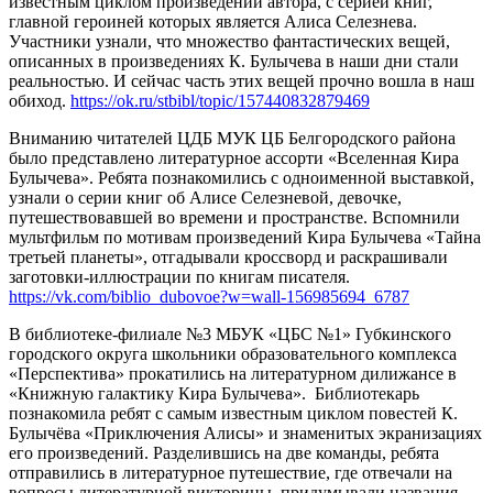
известным циклом произведений автора, с серией книг,
главной героиней которых является Алиса Селезнева.
Участники узнали, что множество фантастических вещей,
описанных в произведениях К. Булычева в наши дни стали
реальностью. И сейчас часть этих вещей прочно вошла в наш
обиход.
https://ok.ru/stbibl/topic/157440832879469
Вниманию читателей ЦДБ МУК ЦБ Белгородского района
было представлено литературное ассорти «Вселенная Кира
Булычева». Ребята познакомились с одноименной выставкой,
узнали о серии книг об Алисе Селезневой, девочке,
путешествовавшей во времени и пространстве. Вспомнили
мультфильм по мотивам произведений Кира Булычева «Тайна
третьей планеты», отгадывали кроссворд и раскрашивали
заготовки-иллюстрации по книгам писателя.
https://vk.com/biblio_dubovoe?w=wall-156985694_6787
В библиотеке-филиале №3 МБУК «ЦБС №1» Губкинского
городского округа школьники образовательного комплекса
«Перспектива» прокатились на литературном дилижансе в
«Книжную галактику Кира Булычева». Библиотекарь
познакомила ребят с самым известным циклом повестей К.
Булычёва «Приключения Алисы» и знаменитых экранизациях
его произведений. Разделившись на две команды, ребята
отправились в литературное путешествие, где отвечали на
вопросы литературной викторины, придумывали названия