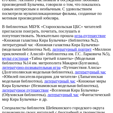
произведений Булычева, говорили о том, что показалось
самым интересным и необычным. С удовольствием
посмотрели мультипликационные фильмы, созданные по
мотивам произведений юбиляра.
В библиотеках МБУК «Старооскольская ЦБС» читателей
пригласили поиграть, почитать, послушать и
попутешествовать. Увлекательно прошла
игра-путешествие
«Книжная галактика Кира Булычева» (библиотека №2),
литературный час «Книжная галактика Кира Булычева»
(модельная библиотека №4),
литературный портрет
«Миллион
приключений с Алисой» (библиотека им. Г.С. Ларковича №5),
мульт-гостиная
«Тайна третьей планеты» (Модельная
библиотека №14 им. митрополита Макария (Булгакова),
литературно-познавательная игра
«Путешествия Алисы»
(Долгополянская модельная библиотека),
литературный час
«Юбилей писателя-праздник для читателя» (Лапыгинская
модельная библиотека),
литературный час
«Книжные миры
Кира Булычева» (Незнамовская модельная библиотека),
литературное путешествие
«Вселенная Кира Булычева»
(Обуховская библиотека),
литературный час
«Фантастический
мир Кира Булычева» и др.
Специалисты библиотек Шебекинского городского округа
познакомили своих читателей с биографией и творчеством