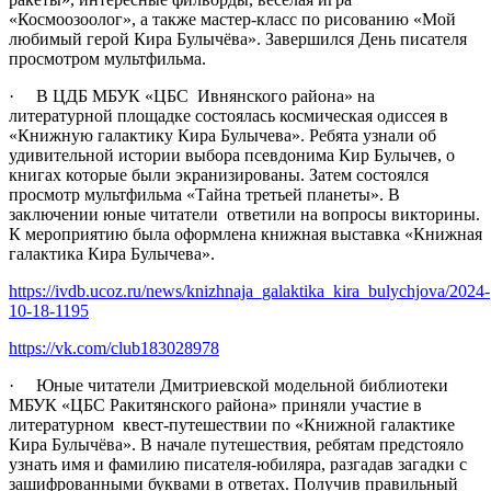
«Космоозоолог», а также мастер-класс по рисованию «Мой
любимый герой Кира Булычёва». Завершился День писателя
просмотром мультфильма.
· В ЦДБ МБУК «ЦБС Ивнянского района» на
литературной площадке состоялась космическая одиссея в
«Книжную галактику Кира Булычева». Ребята узнали об
удивительной истории выбора псевдонима Кир Булычев, о
книгах которые были экранизированы. Затем состоялся
просмотр мультфильма «Тайна третьей планеты». В
заключении юные читатели ответили на вопросы викторины.
К мероприятию была оформлена книжная выставка «Книжная
галактика Кира Булычева».
https://ivdb.ucoz.ru/news/knizhnaja_galaktika_kira_bulychjova/2024-
10-18-1195
https://vk.com/club183028978
· Юные читатели Дмитриевской модельной библиотеки
МБУК «ЦБС Ракитянского района» приняли участие в
литературном квест-путешествии по «Книжной галактике
Кира Булычёва». В начале путешествия, ребятам предстояло
узнать имя и фамилию писателя-юбиляра, разгадав загадки с
зашифрованными буквами в ответах. Получив правильный