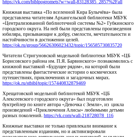
https://vk.com/biblpogromets?w=wall-83128385_2857%2Fall
Книжная выставка «По вселенной Кира Булычёва» была
представлена читателям Архангельской библиотеки МБУК
«Централизованной библиотечной системы №2» Губкинского
городского округа. На ней были представлены произведения
юбиляра, призывающие к добру, смелости, мечтательности и
настойчивости в достижении целей.
https://ok.ru/group/56626306023432/topic/156585730835720
Читатели Стригуновской модельной библиотеки МБУК «ЦБ
Борисовского района им. П.Я. Барвинского» познакомились с
книжной выставкой «Будущее рядом», на которой были
представлены фантастические истории о космических
путешествиях, приключениях и загадочных мирах.
https://ok.ru/stbibl/topic/157440832879469
Хрещатовской модельной библиотекой МБУК «ЦБ
Алексеевского городского округа» был подготовлен
буктрейлер по книге автора «Девочка с Земли», из цикла
произведений «Приключения Алисы» любимыми детьми
разных поколений.
https://vk.com/wall-218728078_116
Книжные выставки не только привлекали внимание к
представленным изданиям, но и активизировали
познавательную деятельность юных читателей, вызывали