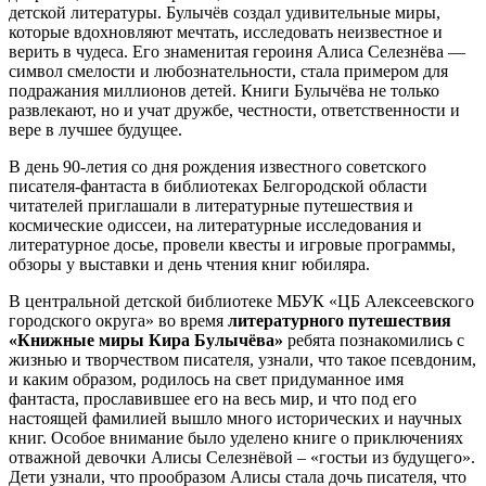
детской литературы. Булычёв создал удивительные миры,
которые вдохновляют мечтать, исследовать неизвестное и
верить в чудеса. Его знаменитая героиня Алиса Селезнёва —
символ смелости и любознательности, стала примером для
подражания миллионов детей. Книги Булычёва не только
развлекают, но и учат дружбе, честности, ответственности и
вере в лучшее будущее.
В день 90-летия со дня рождения известного советского
писателя-фантаста в библиотеках Белгородской области
читателей приглашали в литературные путешествия и
космические одиссеи, на литературные исследования и
литературное досье, провели квесты и игровые программы,
обзоры у выставки и день чтения книг юбиляра.
В центральной детской библиотеке МБУК «ЦБ Алексеевского
городского округа» во время
литературного путешествия
«Книжные миры Кира Булычёва»
ребята познакомились с
жизнью и творчеством писателя, узнали, что такое псевдоним,
и каким образом, родилось на свет придуманное имя
фантаста, прославившее его на весь мир, и что под его
настоящей фамилией вышло много исторических и научных
книг. Особое внимание было уделено книге о приключениях
отважной девочки Алисы Селезнёвой – «гостьи из будущего».
Дети узнали, что прообразом Алисы стала дочь писателя, что