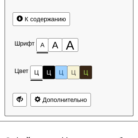
К содержанию
А
Шрифт
А
А
Цвет
Ц
Ц
Ц
Ц
Ц
Дополнительно