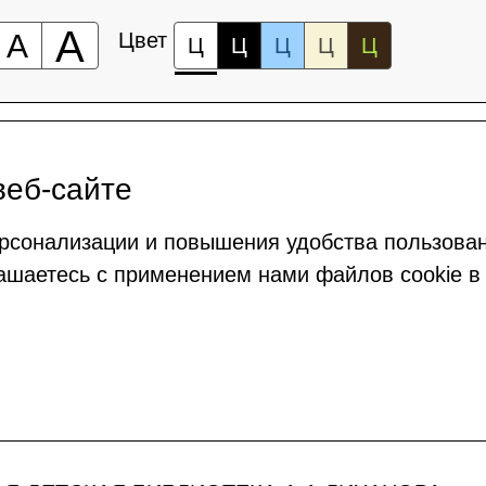
А
А
Цвет
Ц
Ц
Ц
Ц
Ц
веб-сайте
рсонализации и повышения удобства пользова
ашаетесь с применением нами файлов cookie в