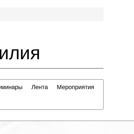
силия
еминары
Лента
Мероприятия