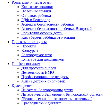
Родителям и педагогам
Книжные новинки
Полезные ссылки
О правах ребенка
РДФ в Белгороде
Аспекты безопасности ребёнка
Аспекты безопасности ребенка. Выпуск 2
Родителям особых детей
Как уберечь ребёнка от насилия
Проекты и конкурсы
Проекты
Конкурсы
Белгородское лето
Культура для школьников
Профессионалам
Для профессионалов
Деятельность НМО
Профессиональные ресурсы
Жизнь детских библиотек
Краеведение
Писатели Белгородчины детям
Литература о Белгороде и Белгородской области
"Белогорье: край в котором ты живешь…"
Краеведческий диктант