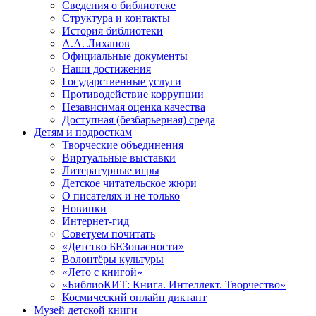
Сведения о библиотеке
Структура и контакты
История библиотеки
А.А. Лиханов
Официальные документы
Наши достижения
Государственные услуги
Противодействие коррупции
Независимая оценка качества
Доступная (безбарьерная) среда
Детям и подросткам
Творческие объединения
Виртуальные выставки
Литературные игры
Детское читательское жюри
О писателях и не только
Новинки
Интернет-гид
Советуем почитать
«Детство БЕЗопасности»
Волонтёры культуры
«Лето с книгой»
«БиблиоКИТ: Книга. Интеллект. Творчество»
Космический онлайн диктант
Музей детской книги