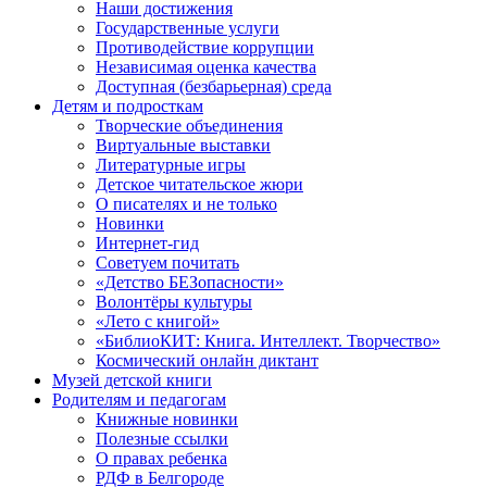
Наши достижения
Государственные услуги
Противодействие коррупции
Независимая оценка качества
Доступная (безбарьерная) среда
Детям и подросткам
Творческие объединения
Виртуальные выставки
Литературные игры
Детское читательское жюри
О писателях и не только
Новинки
Интернет-гид
Советуем почитать
«Детство БЕЗопасности»
Волонтёры культуры
«Лето с книгой»
«БиблиоКИТ: Книга. Интеллект. Творчество»
Космический онлайн диктант
Музей детской книги
Родителям и педагогам
Книжные новинки
Полезные ссылки
О правах ребенка
РДФ в Белгороде