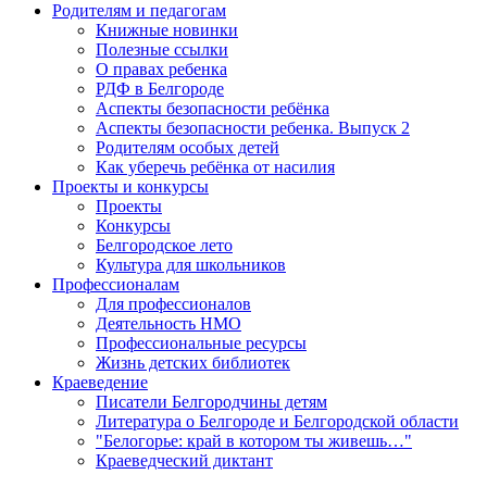
Родителям и педагогам
Книжные новинки
Полезные ссылки
О правах ребенка
РДФ в Белгороде
Аспекты безопасности ребёнка
Аспекты безопасности ребенка. Выпуск 2
Родителям особых детей
Как уберечь ребёнка от насилия
Проекты и конкурсы
Проекты
Конкурсы
Белгородское лето
Культура для школьников
Профессионалам
Для профессионалов
Деятельность НМО
Профессиональные ресурсы
Жизнь детских библиотек
Краеведение
Писатели Белгородчины детям
Литература о Белгороде и Белгородской области
"Белогорье: край в котором ты живешь…"
Краеведческий диктант