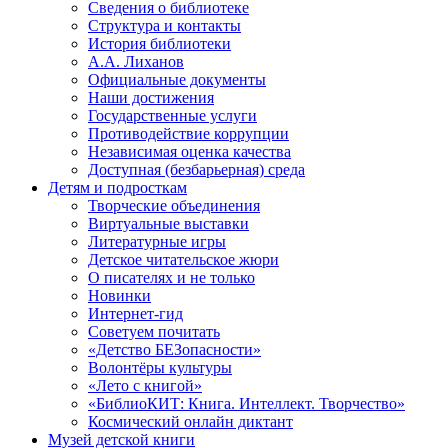
Сведения о библиотеке
Структура и контакты
История библиотеки
А.А. Лиханов
Официальные документы
Наши достижения
Государственные услуги
Противодействие коррупции
Независимая оценка качества
Доступная (безбарьерная) среда
Детям и подросткам
Творческие объединения
Виртуальные выставки
Литературные игры
Детское читательское жюри
О писателях и не только
Новинки
Интернет-гид
Советуем почитать
«Детство БЕЗопасности»
Волонтёры культуры
«Лето с книгой»
«БиблиоКИТ: Книга. Интеллект. Творчество»
Космический онлайн диктант
Музей детской книги