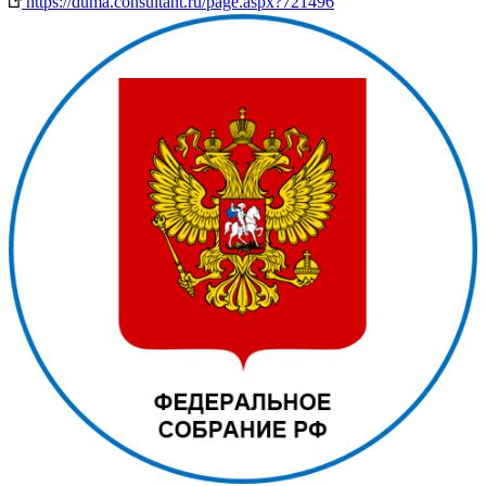
https://duma.consultant.ru/page.aspx?721496