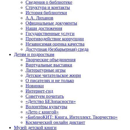
Сведения о библиотеке
Структура и контакты
История библиотеки
А.А. Лиханов
Официальные документы
Наши достижения
Государственные услуги
Противодействие коррупции
Независимая оценка качества
Доступная (безбарьерная) среда
Детям и подросткам
Творческие объединения
Виртуальные выставки
Литературные игры
Детское читательское жюри
О писателях и не только
Новинки
Интернет-гид
Советуем почитать
«Детство БЕЗопасности»
Волонтёры культуры
«Лето с книгой»
«БиблиоКИТ: Книга. Интеллект. Творчество»
Космический онлайн диктант
Музей детской книги