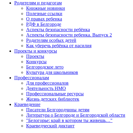
Родителям и педагогам
Книжные новинки
Полезные ссылки
О правах ребенка
РДФ в Белгороде
Аспекты безопасности ребёнка
Аспекты безопасности ребенка. Выпуск 2
Родителям особых детей
Как уберечь ребёнка от насилия
Проекты и конкурсы
Проекты
Конкурсы
Белгородское лето
Культура для школьников
Профессионалам
Для профессионалов
Деятельность НМО
Профессиональные ресурсы
Жизнь детских библиотек
Краеведение
Писатели Белгородчины детям
Литература о Белгороде и Белгородской области
"Белогорье: край в котором ты живешь…"
Краеведческий диктант