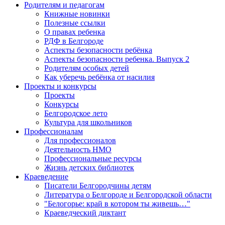
Родителям и педагогам
Книжные новинки
Полезные ссылки
О правах ребенка
РДФ в Белгороде
Аспекты безопасности ребёнка
Аспекты безопасности ребенка. Выпуск 2
Родителям особых детей
Как уберечь ребёнка от насилия
Проекты и конкурсы
Проекты
Конкурсы
Белгородское лето
Культура для школьников
Профессионалам
Для профессионалов
Деятельность НМО
Профессиональные ресурсы
Жизнь детских библиотек
Краеведение
Писатели Белгородчины детям
Литература о Белгороде и Белгородской области
"Белогорье: край в котором ты живешь…"
Краеведческий диктант