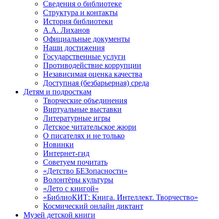
Сведения о библиотеке
Структура и контакты
История библиотеки
А.А. Лиханов
Официальные документы
Наши достижения
Государственные услуги
Противодействие коррупции
Независимая оценка качества
Доступная (безбарьерная) среда
Детям и подросткам
Творческие объединения
Виртуальные выставки
Литературные игры
Детское читательское жюри
О писателях и не только
Новинки
Интернет-гид
Советуем почитать
«Детство БЕЗопасности»
Волонтёры культуры
«Лето с книгой»
«БиблиоКИТ: Книга. Интеллект. Творчество»
Космический онлайн диктант
Музей детской книги