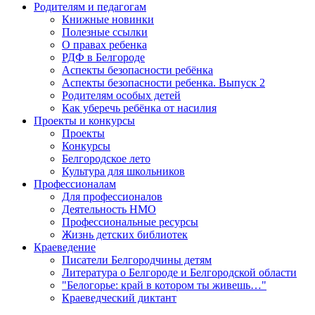
Родителям и педагогам
Книжные новинки
Полезные ссылки
О правах ребенка
РДФ в Белгороде
Аспекты безопасности ребёнка
Аспекты безопасности ребенка. Выпуск 2
Родителям особых детей
Как уберечь ребёнка от насилия
Проекты и конкурсы
Проекты
Конкурсы
Белгородское лето
Культура для школьников
Профессионалам
Для профессионалов
Деятельность НМО
Профессиональные ресурсы
Жизнь детских библиотек
Краеведение
Писатели Белгородчины детям
Литература о Белгороде и Белгородской области
"Белогорье: край в котором ты живешь…"
Краеведческий диктант