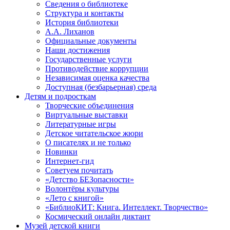
Сведения о библиотеке
Структура и контакты
История библиотеки
А.А. Лиханов
Официальные документы
Наши достижения
Государственные услуги
Противодействие коррупции
Независимая оценка качества
Доступная (безбарьерная) среда
Детям и подросткам
Творческие объединения
Виртуальные выставки
Литературные игры
Детское читательское жюри
О писателях и не только
Новинки
Интернет-гид
Советуем почитать
«Детство БЕЗопасности»
Волонтёры культуры
«Лето с книгой»
«БиблиоКИТ: Книга. Интеллект. Творчество»
Космический онлайн диктант
Музей детской книги