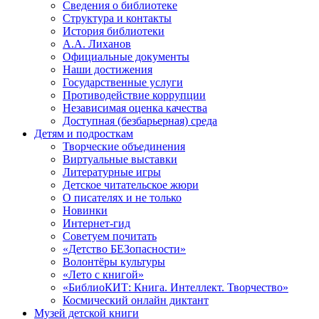
Сведения о библиотеке
Структура и контакты
История библиотеки
А.А. Лиханов
Официальные документы
Наши достижения
Государственные услуги
Противодействие коррупции
Независимая оценка качества
Доступная (безбарьерная) среда
Детям и подросткам
Творческие объединения
Виртуальные выставки
Литературные игры
Детское читательское жюри
О писателях и не только
Новинки
Интернет-гид
Советуем почитать
«Детство БЕЗопасности»
Волонтёры культуры
«Лето с книгой»
«БиблиоКИТ: Книга. Интеллект. Творчество»
Космический онлайн диктант
Музей детской книги