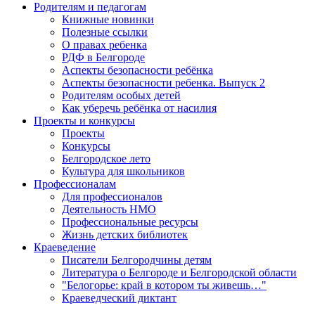
Родителям и педагогам
Книжные новинки
Полезные ссылки
О правах ребенка
РДФ в Белгороде
Аспекты безопасности ребёнка
Аспекты безопасности ребенка. Выпуск 2
Родителям особых детей
Как уберечь ребёнка от насилия
Проекты и конкурсы
Проекты
Конкурсы
Белгородское лето
Культура для школьников
Профессионалам
Для профессионалов
Деятельность НМО
Профессиональные ресурсы
Жизнь детских библиотек
Краеведение
Писатели Белгородчины детям
Литература о Белгороде и Белгородской области
"Белогорье: край в котором ты живешь…"
Краеведческий диктант