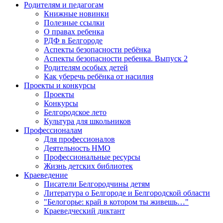
Родителям и педагогам
Книжные новинки
Полезные ссылки
О правах ребенка
РДФ в Белгороде
Аспекты безопасности ребёнка
Аспекты безопасности ребенка. Выпуск 2
Родителям особых детей
Как уберечь ребёнка от насилия
Проекты и конкурсы
Проекты
Конкурсы
Белгородское лето
Культура для школьников
Профессионалам
Для профессионалов
Деятельность НМО
Профессиональные ресурсы
Жизнь детских библиотек
Краеведение
Писатели Белгородчины детям
Литература о Белгороде и Белгородской области
"Белогорье: край в котором ты живешь…"
Краеведческий диктант