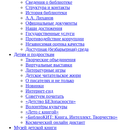
Сведения о библиотеке
Структура и контакты
История библиотеки
А.А. Лиханов
Официальные документы
Наши достижения
Государственные услуги
Противодействие коррупции
Независимая оценка качества
Доступная (безбарьерная) среда
Детям и подросткам
Творческие объединения
Виртуальные выставки
Литературные игры
Детское читательское жюри
О писателях и не только
Новинки
Интернет-гид
Советуем почитать
«Детство БЕЗопасности»
Волонтёры культуры
«Лето с книгой»
«БиблиоКИТ: Книга. Интеллект. Творчество»
Космический онлайн диктант
Музей детской книги