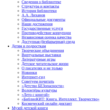
Сведения о библиотеке
Структура и контакты
История библиотеки
А.А. Лиханов
Официальные документы
Наши достижения
Государственные услуги
Противодействие коррупции
Независимая оценка качества
Доступная (безбарьерная) среда
Детям и подросткам
Творческие объединения
Виртуальные выставки
Литературные игры
Детское читательское жюри
О писателях и не только
Новинки
Интернет-гид
Советуем почитать
«Детство БЕЗопасности»
Волонтёры культуры
«Лето с книгой»
«БиблиоКИТ: Книга. Интеллект. Творчество»
Космический онлайн диктант
Музей детской книги