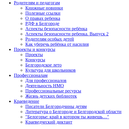
Родителям и педагогам
Книжные новинки
Полезные ссылки
О правах ребенка
РДФ в Белгороде
Аспекты безопасности ребёнка
Аспекты безопасности ребенка. Выпуск 2
Родителям особых детей
Как уберечь ребёнка от насилия
Проекты и конкурсы
Проекты
Конкурсы
Белгородское лето
Культура для школьников
Профессионалам
Для профессионалов
Деятельность НМО
Профессиональные ресурсы
Жизнь детских библиотек
Краеведение
Писатели Белгородчины детям
Литература о Белгороде и Белгородской области
"Белогорье: край в котором ты живешь…"
Краеведческий диктант