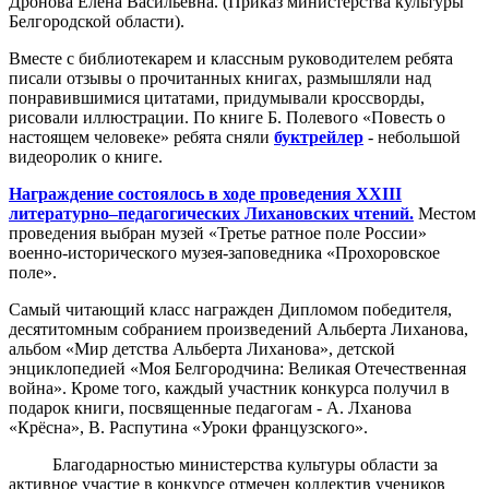
Дронова Елена Васильевна. (Приказ министерства культуры
Белгородской области).
Вместе с библиотекарем и классным руководителем ребята
писали отзывы о прочитанных книгах, размышляли над
понравившимися цитатами, придумывали кроссворды,
рисовали иллюстрации. По книге Б. Полевого «Повесть о
настоящем человеке» ребята сняли
буктрейлер
- небольшой
видеоролик о книге.
Награждение состоялось в ходе проведения XXIII
литературно–педагогических Лихановских чтений.
Местом
проведения выбран музей «Третье ратное поле России»
военно-исторического музея-заповедника «Прохоровское
поле».
Самый читающий класс награжден Дипломом победителя,
десятитомным собранием произведений Альберта Лиханова,
альбом «Мир детства Альберта Лиханова», детской
энциклопедией «Моя Белгородчина: Великая Отечественная
война». Кроме того, каждый участник конкурса получил в
подарок книги, посвященные педагогам - А. Лханова
«Крёсна», В. Распутина «Уроки французского».
Благодарностью министерства культуры области за
активное участие в конкурсе отмечен коллектив учеников