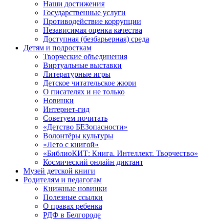
Наши достижения
Государственные услуги
Противодействие коррупции
Независимая оценка качества
Доступная (безбарьерная) среда
Детям и подросткам
Творческие объединения
Виртуальные выставки
Литературные игры
Детское читательское жюри
О писателях и не только
Новинки
Интернет-гид
Советуем почитать
«Детство БЕЗопасности»
Волонтёры культуры
«Лето с книгой»
«БиблиоКИТ: Книга. Интеллект. Творчество»
Космический онлайн диктант
Музей детской книги
Родителям и педагогам
Книжные новинки
Полезные ссылки
О правах ребенка
РДФ в Белгороде