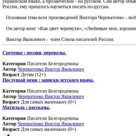
украинском языке, а прозаические - на русском. Сам автор объя
России, ему пришлось научиться писать по-русски.
Основная тема всех произведений Виктора Череватенко - любо
Он автор книг «Как цвет черемухи», «Любимые мои, хорошие»
Виктор Яковлевич - член Союза писателей России.
Сретенье : поэзия, переводы.
Категория
Писатели Белгородчины
Автор
Череватенко Виктор Яковлевич
Возраст
Детям (12+)
Послушай меня : записки детского врача.
Категория
Писатели Белгородчины
Автор
Череватенко Виктор Яковлевич
Возраст
Для самых маленьких (0+)
Матильда : рассказы.
Категория
Писатели Белгородчины
Автор
Череватенко Виктор Яковлевич
Возраст
Для самых маленьких (0+)