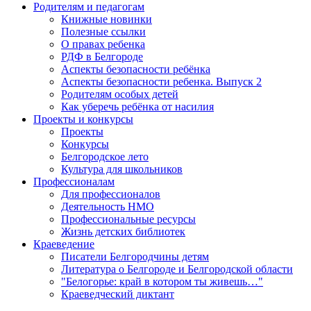
Родителям и педагогам
Книжные новинки
Полезные ссылки
О правах ребенка
РДФ в Белгороде
Аспекты безопасности ребёнка
Аспекты безопасности ребенка. Выпуск 2
Родителям особых детей
Как уберечь ребёнка от насилия
Проекты и конкурсы
Проекты
Конкурсы
Белгородское лето
Культура для школьников
Профессионалам
Для профессионалов
Деятельность НМО
Профессиональные ресурсы
Жизнь детских библиотек
Краеведение
Писатели Белгородчины детям
Литература о Белгороде и Белгородской области
"Белогорье: край в котором ты живешь…"
Краеведческий диктант