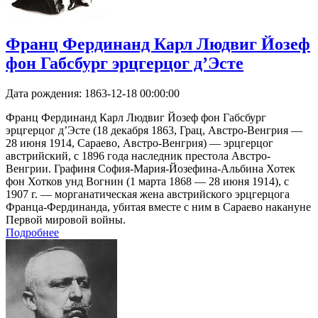
Франц Фердинанд Карл Людвиг Йозеф
фон Габсбург эрцгерцог д’Эсте
Дата рождения:
1863-12-18 00:00:00
Франц Фердинанд Карл Людвиг Йозеф фон Габсбург
эрцгерцог д’Эсте (18 декабря 1863, Грац, Австро-Венгрия —
28 июня 1914, Сараево, Австро-Венгрия) — эрцгерцог
австрийский, с 1896 года наследник престола Австро-
Венгрии. Графиня София-Мария-Йозефина-Альбина Хотек
фон Хотков унд Вогнин (1 марта 1868 — 28 июня 1914), с
1907 г. — морганатическая жена австрийского эрцгерцога
Франца-Фердинанда, убитая вместе с ним в Сараево накануне
Первой мировой войны.
Подробнее