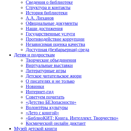
Сведения о библиотеке
Структура и контакты
История библиотеки
А.А. Лиханов
Официальные документы
Наши достижения
Государственные услуги
Противодействие коррупции
Независимая оценка качества
Доступная (безбарьерная) среда
Детям и подросткам
Творческие объединения
Виртуальные выставки
Литературные игры
Детское читательское жюри
О писателях и не только
Новинки
Интернет-гид
Советуем почитать
«Детство БЕЗопасности»
Волонтёры культуры
«Лето с книгой»
«БиблиоКИТ: Книга. Интеллект. Творчество»
Космический онлайн диктант
Музей детской книги