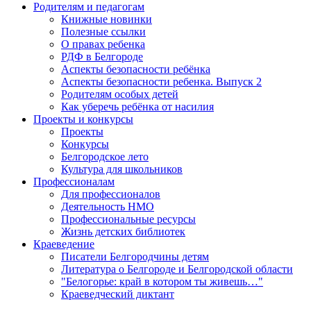
Родителям и педагогам
Книжные новинки
Полезные ссылки
О правах ребенка
РДФ в Белгороде
Аспекты безопасности ребёнка
Аспекты безопасности ребенка. Выпуск 2
Родителям особых детей
Как уберечь ребёнка от насилия
Проекты и конкурсы
Проекты
Конкурсы
Белгородское лето
Культура для школьников
Профессионалам
Для профессионалов
Деятельность НМО
Профессиональные ресурсы
Жизнь детских библиотек
Краеведение
Писатели Белгородчины детям
Литература о Белгороде и Белгородской области
"Белогорье: край в котором ты живешь…"
Краеведческий диктант