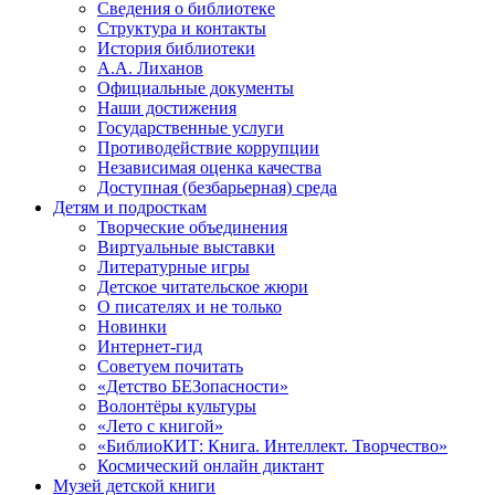
Сведения о библиотеке
Структура и контакты
История библиотеки
А.А. Лиханов
Официальные документы
Наши достижения
Государственные услуги
Противодействие коррупции
Независимая оценка качества
Доступная (безбарьерная) среда
Детям и подросткам
Творческие объединения
Виртуальные выставки
Литературные игры
Детское читательское жюри
О писателях и не только
Новинки
Интернет-гид
Советуем почитать
«Детство БЕЗопасности»
Волонтёры культуры
«Лето с книгой»
«БиблиоКИТ: Книга. Интеллект. Творчество»
Космический онлайн диктант
Музей детской книги