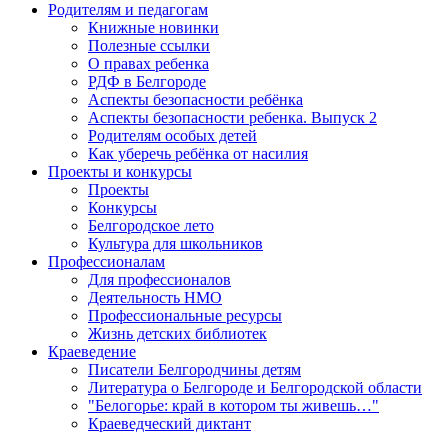
Родителям и педагогам
Книжные новинки
Полезные ссылки
О правах ребенка
РДФ в Белгороде
Аспекты безопасности ребёнка
Аспекты безопасности ребенка. Выпуск 2
Родителям особых детей
Как уберечь ребёнка от насилия
Проекты и конкурсы
Проекты
Конкурсы
Белгородское лето
Культура для школьников
Профессионалам
Для профессионалов
Деятельность НМО
Профессиональные ресурсы
Жизнь детских библиотек
Краеведение
Писатели Белгородчины детям
Литература о Белгороде и Белгородской области
"Белогорье: край в котором ты живешь…"
Краеведческий диктант