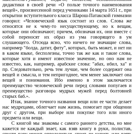
дидактики в своей речи «О пользе точного наименования
вещей», произнесенной перед учениками 14 марта 1651 г., при
открытии вступительного класса Шарош-Патакской гимназии
говорил: «Человеческий язык состоит из слов. Слова же
относятся не к чему-то несуществующему, но к вещам,
которые они обозначают; причем, обозначая их, они вместе с
собой переносят их образ из ума говорящего в ум
слушающего. Отсюда ясно, что ничего не значащие слова,
например "болда, датит, фиту", которых, быть может, и нет ни
в каком языке, бесполезны, точно так же как и такие слова,
которые хотя и имеют известное значение, но оно нам не
известно, как, например, арабские слова: "абах, ибил, ха" и
пр. Следовательно, речь тем лучше, чем более содержит она
вещей и смысла, и тем непригоднее, чем менее заключает она
вещей и понимания. Ибо именно в этом заключается
преимущество человеческой речи перед словами попугаев и
преимущество разговора мудрых мужей перед болтовней
старых баб.».
Итак, знание точного названия вещи или ее части делает
нас мудрецами, облегчает нам жизнь, помогает при общении
друг с другом, при выборе или покупке того или иного
предмета или вещи.
С книгой мы знакомы с самого раннего детства, но мне
кажется не каждый знает, как взяв книгу в руки, полистав,
спустя пару минут определиться, стоит ли купить или взять