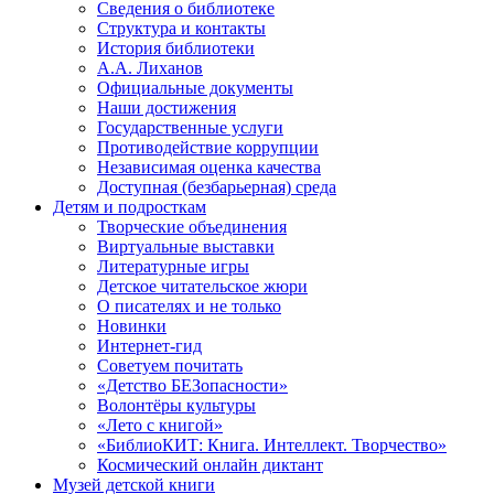
Сведения о библиотеке
Структура и контакты
История библиотеки
А.А. Лиханов
Официальные документы
Наши достижения
Государственные услуги
Противодействие коррупции
Независимая оценка качества
Доступная (безбарьерная) среда
Детям и подросткам
Творческие объединения
Виртуальные выставки
Литературные игры
Детское читательское жюри
О писателях и не только
Новинки
Интернет-гид
Советуем почитать
«Детство БЕЗопасности»
Волонтёры культуры
«Лето с книгой»
«БиблиоКИТ: Книга. Интеллект. Творчество»
Космический онлайн диктант
Музей детской книги