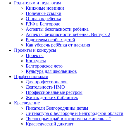
Родителям и педагогам
Книжные новинки
Полезные ссылки
О правах ребенка
РДФ в Белгороде
Аспекты безопасности ребёнка
Аспекты безопасности ребенка. Выпуск 2
Родителям особых детей
Как уберечь ребёнка от насилия
Проекты и конкурсы
Проекты
Конкурсы
Белгородское лето
Культура для школьников
Профессионалам
Для профессионалов
Деятельность НМО
Профессиональные ресурсы
Жизнь детских библиотек
Краеведение
Писатели Белгородчины детям
Литература о Белгороде и Белгородской области
"Белогорье: край в котором ты живешь…"
Краеведческий диктант