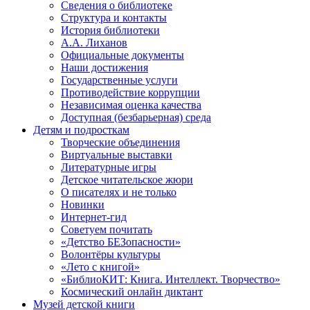
Сведения о библиотеке
Структура и контакты
История библиотеки
А.А. Лиханов
Официальные документы
Наши достижения
Государственные услуги
Противодействие коррупции
Независимая оценка качества
Доступная (безбарьерная) среда
Детям и подросткам
Творческие объединения
Виртуальные выставки
Литературные игры
Детское читательское жюри
О писателях и не только
Новинки
Интернет-гид
Советуем почитать
«Детство БЕЗопасности»
Волонтёры культуры
«Лето с книгой»
«БиблиоКИТ: Книга. Интеллект. Творчество»
Космический онлайн диктант
Музей детской книги