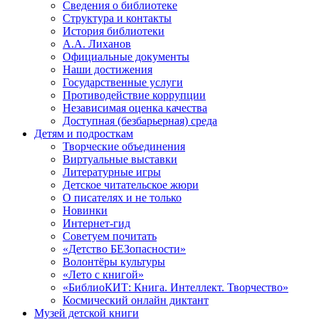
Сведения о библиотеке
Структура и контакты
История библиотеки
А.А. Лиханов
Официальные документы
Наши достижения
Государственные услуги
Противодействие коррупции
Независимая оценка качества
Доступная (безбарьерная) среда
Детям и подросткам
Творческие объединения
Виртуальные выставки
Литературные игры
Детское читательское жюри
О писателях и не только
Новинки
Интернет-гид
Советуем почитать
«Детство БЕЗопасности»
Волонтёры культуры
«Лето с книгой»
«БиблиоКИТ: Книга. Интеллект. Творчество»
Космический онлайн диктант
Музей детской книги