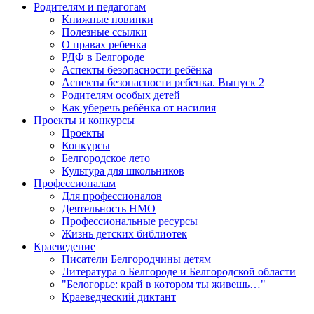
Родителям и педагогам
Книжные новинки
Полезные ссылки
О правах ребенка
РДФ в Белгороде
Аспекты безопасности ребёнка
Аспекты безопасности ребенка. Выпуск 2
Родителям особых детей
Как уберечь ребёнка от насилия
Проекты и конкурсы
Проекты
Конкурсы
Белгородское лето
Культура для школьников
Профессионалам
Для профессионалов
Деятельность НМО
Профессиональные ресурсы
Жизнь детских библиотек
Краеведение
Писатели Белгородчины детям
Литература о Белгороде и Белгородской области
"Белогорье: край в котором ты живешь…"
Краеведческий диктант