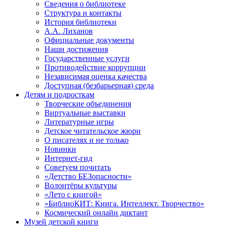
Сведения о библиотеке
Структура и контакты
История библиотеки
А.А. Лиханов
Официальные документы
Наши достижения
Государственные услуги
Противодействие коррупции
Независимая оценка качества
Доступная (безбарьерная) среда
Детям и подросткам
Творческие объединения
Виртуальные выставки
Литературные игры
Детское читательское жюри
О писателях и не только
Новинки
Интернет-гид
Советуем почитать
«Детство БЕЗопасности»
Волонтёры культуры
«Лето с книгой»
«БиблиоКИТ: Книга. Интеллект. Творчество»
Космический онлайн диктант
Музей детской книги