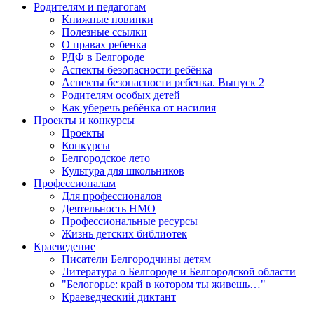
Родителям и педагогам
Книжные новинки
Полезные ссылки
О правах ребенка
РДФ в Белгороде
Аспекты безопасности ребёнка
Аспекты безопасности ребенка. Выпуск 2
Родителям особых детей
Как уберечь ребёнка от насилия
Проекты и конкурсы
Проекты
Конкурсы
Белгородское лето
Культура для школьников
Профессионалам
Для профессионалов
Деятельность НМО
Профессиональные ресурсы
Жизнь детских библиотек
Краеведение
Писатели Белгородчины детям
Литература о Белгороде и Белгородской области
"Белогорье: край в котором ты живешь…"
Краеведческий диктант