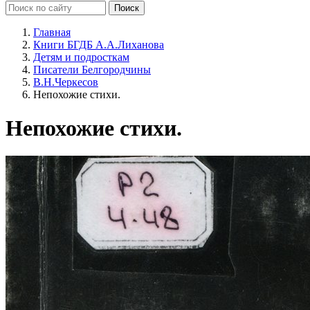
Главная
Книги БГДБ А.А.Лиханова
Детям и подросткам
Писатели Белгородчины
В.Н.Черкесов
Непохожие стихи.
Непохожие стихи.