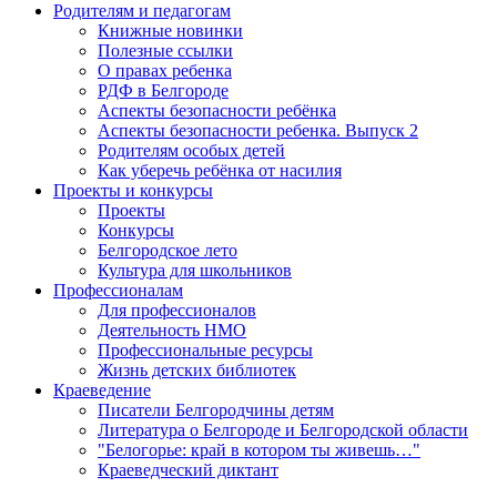
Родителям и педагогам
Книжные новинки
Полезные ссылки
О правах ребенка
РДФ в Белгороде
Аспекты безопасности ребёнка
Аспекты безопасности ребенка. Выпуск 2
Родителям особых детей
Как уберечь ребёнка от насилия
Проекты и конкурсы
Проекты
Конкурсы
Белгородское лето
Культура для школьников
Профессионалам
Для профессионалов
Деятельность НМО
Профессиональные ресурсы
Жизнь детских библиотек
Краеведение
Писатели Белгородчины детям
Литература о Белгороде и Белгородской области
"Белогорье: край в котором ты живешь…"
Краеведческий диктант