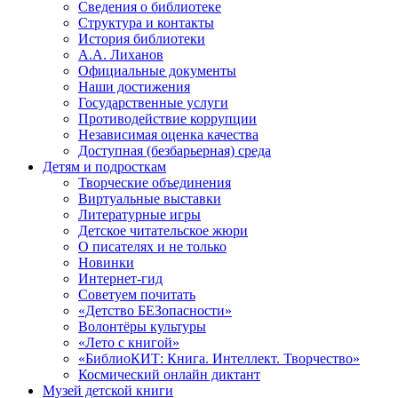
Сведения о библиотеке
Структура и контакты
История библиотеки
А.А. Лиханов
Официальные документы
Наши достижения
Государственные услуги
Противодействие коррупции
Независимая оценка качества
Доступная (безбарьерная) среда
Детям и подросткам
Творческие объединения
Виртуальные выставки
Литературные игры
Детское читательское жюри
О писателях и не только
Новинки
Интернет-гид
Советуем почитать
«Детство БЕЗопасности»
Волонтёры культуры
«Лето с книгой»
«БиблиоКИТ: Книга. Интеллект. Творчество»
Космический онлайн диктант
Музей детской книги