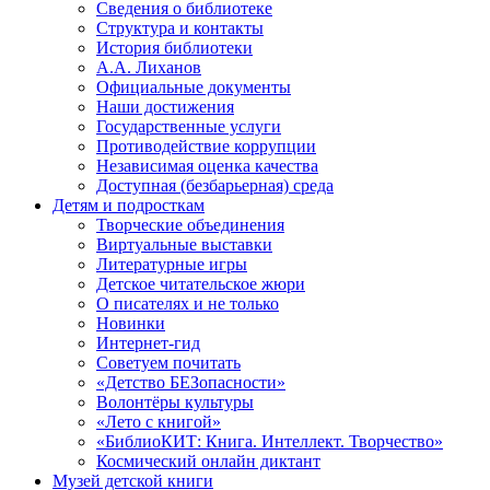
Сведения о библиотеке
Структура и контакты
История библиотеки
А.А. Лиханов
Официальные документы
Наши достижения
Государственные услуги
Противодействие коррупции
Независимая оценка качества
Доступная (безбарьерная) среда
Детям и подросткам
Творческие объединения
Виртуальные выставки
Литературные игры
Детское читательское жюри
О писателях и не только
Новинки
Интернет-гид
Советуем почитать
«Детство БЕЗопасности»
Волонтёры культуры
«Лето с книгой»
«БиблиоКИТ: Книга. Интеллект. Творчество»
Космический онлайн диктант
Музей детской книги