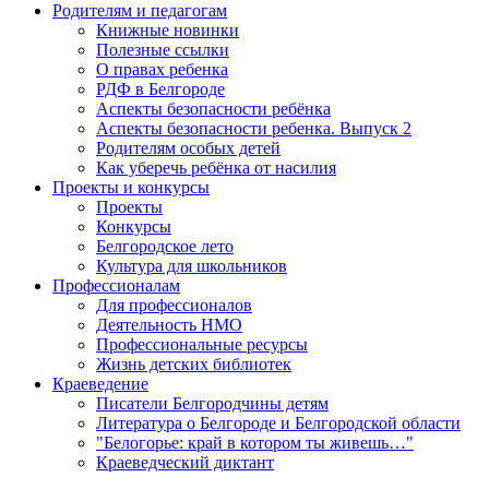
Родителям и педагогам
Книжные новинки
Полезные ссылки
О правах ребенка
РДФ в Белгороде
Аспекты безопасности ребёнка
Аспекты безопасности ребенка. Выпуск 2
Родителям особых детей
Как уберечь ребёнка от насилия
Проекты и конкурсы
Проекты
Конкурсы
Белгородское лето
Культура для школьников
Профессионалам
Для профессионалов
Деятельность НМО
Профессиональные ресурсы
Жизнь детских библиотек
Краеведение
Писатели Белгородчины детям
Литература о Белгороде и Белгородской области
"Белогорье: край в котором ты живешь…"
Краеведческий диктант