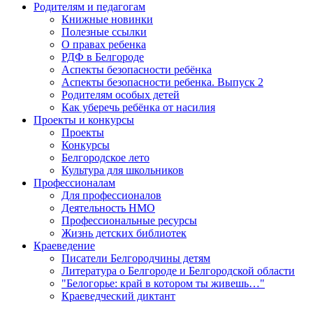
Родителям и педагогам
Книжные новинки
Полезные ссылки
О правах ребенка
РДФ в Белгороде
Аспекты безопасности ребёнка
Аспекты безопасности ребенка. Выпуск 2
Родителям особых детей
Как уберечь ребёнка от насилия
Проекты и конкурсы
Проекты
Конкурсы
Белгородское лето
Культура для школьников
Профессионалам
Для профессионалов
Деятельность НМО
Профессиональные ресурсы
Жизнь детских библиотек
Краеведение
Писатели Белгородчины детям
Литература о Белгороде и Белгородской области
"Белогорье: край в котором ты живешь…"
Краеведческий диктант