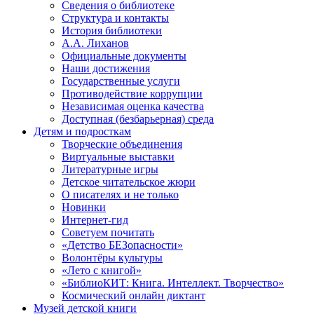
Сведения о библиотеке
Структура и контакты
История библиотеки
А.А. Лиханов
Официальные документы
Наши достижения
Государственные услуги
Противодействие коррупции
Независимая оценка качества
Доступная (безбарьерная) среда
Детям и подросткам
Творческие объединения
Виртуальные выставки
Литературные игры
Детское читательское жюри
О писателях и не только
Новинки
Интернет-гид
Советуем почитать
«Детство БЕЗопасности»
Волонтёры культуры
«Лето с книгой»
«БиблиоКИТ: Книга. Интеллект. Творчество»
Космический онлайн диктант
Музей детской книги