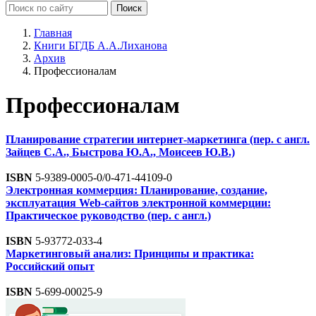
Главная
Книги БГДБ А.А.Лиханова
Архив
Профессионалам
Профессионалам
Планирование стратегии интернет-маркетинга (пер. с англ.
Зайцев С.А., Быстрова Ю.А., Моисеев Ю.В.)
ISBN
5-9389-0005-0/0-471-44109-0
Электронная коммерция: Планирование, создание,
эксплуатация Web-сайтов электронной коммерции:
Практическое руководство (пер. с англ.)
ISBN
5-93772-033-4
Маркетинговый анализ: Принципы и практика:
Российский опыт
ISBN
5-699-00025-9