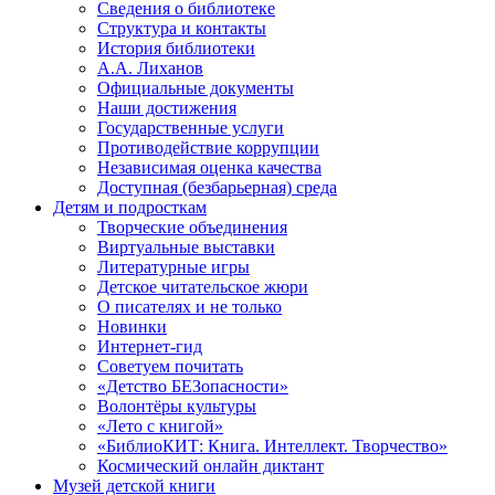
Сведения о библиотеке
Структура и контакты
История библиотеки
А.А. Лиханов
Официальные документы
Наши достижения
Государственные услуги
Противодействие коррупции
Независимая оценка качества
Доступная (безбарьерная) среда
Детям и подросткам
Творческие объединения
Виртуальные выставки
Литературные игры
Детское читательское жюри
О писателях и не только
Новинки
Интернет-гид
Советуем почитать
«Детство БЕЗопасности»
Волонтёры культуры
«Лето с книгой»
«БиблиоКИТ: Книга. Интеллект. Творчество»
Космический онлайн диктант
Музей детской книги