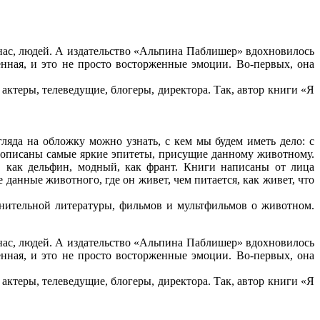
ас, людей. А издательство «Альпина Паблишер» вдохновилось
нная, и это не просто восторженные эмоции. Во-первых, она
ктеры, телеведущие, блогеры, директора. Так, автор книги «Я
яда на обложку можно узнать, с кем мы будем иметь дело: с
е описаны самые яркие эпитеты, присущие данному животному.
, как дельфин, модный, как франт. Книги написаны от лица
анные животного, где он живет, чем питается, как живет, что
ительной литературы, фильмов и мультфильмов о животном.
ас, людей. А издательство «Альпина Паблишер» вдохновилось
нная, и это не просто восторженные эмоции. Во-первых, она
ктеры, телеведущие, блогеры, директора. Так, автор книги «Я