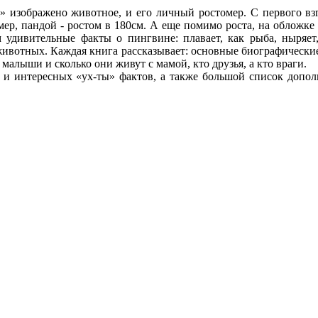
зображено животное, и его личный ростомер. С первого взгл
мер, пандой - ростом в 180см. А еще помимо роста, на обложк
 удивительные факты о пингвине: плавает, как рыба, ныряет
ивотных. Каждая книга рассказывает: основные биографические д
 малыши и сколько они живут с мамой, кто друзья, а кто враги.
интересных «ух-ты» фактов, а также большой список дополн