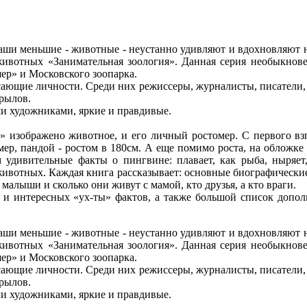
аши меньшие - животные - неустанно удивляют и вдохновляют н
животных «Занимательная зоология». Данная серия необыкнове
ер» и Московского зоопарка.
ающие личности. Среди них режиссеры, журналисты, писатели, а
рылов.
и художниками, яркие и правдивые.
зображено животное, и его личный ростомер. С первого взгл
мер, пандой - ростом в 180см. А еще помимо роста, на обложк
 удивительные факты о пингвине: плавает, как рыба, ныряет
ивотных. Каждая книга рассказывает: основные биографические д
 малыши и сколько они живут с мамой, кто друзья, а кто враги.
интересных «ух-ты» фактов, а также большой список дополн
аши меньшие - животные - неустанно удивляют и вдохновляют н
животных «Занимательная зоология». Данная серия необыкнове
ер» и Московского зоопарка.
ающие личности. Среди них режиссеры, журналисты, писатели, а
рылов.
и художниками, яркие и правдивые.