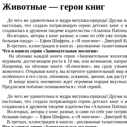
Животные — герои книг
До чего же удивительна и мудра матушка-природа! Друзья н
настолько, что создало потрясающую серию детских книг о 
создавалась в дружном тандеме издательства «Альпина Паблиш
Во-вторых, авторы у книг разные, и сами по себе уже потряс
большая панда» — Ефим Шифрин, а «Я пингвин» - Дмитрий К
В-третьих, иллюстрации в книгах - рисованные талантливым
Что в книгах серии «Занимательная зоология»
На обложке каждой книги серии «Занимательная зоология» и
муравьем, достигающим роста в 10 мм, или великаном, напри
Например, на обложке книги «Я-пингвин», мы сразу узнаем
животного. Открывая книгу, вы встретите удивительный мир ж
особенного в его слухе, обонянии, осязании, зрении, как растут
В конце книги неизменно ждет огромная порция вкусных и 
Предлагаем поближе познакомиться с этой серией.
До чего же удивительна и мудра матушка-природа! Друзья н
настолько, что создало потрясающую серию детских книг о 
создавалась в дружном тандеме издательства «Альпина Паблиш
Во-вторых, авторы у книг разные, и сами по себе уже потряс
большая панда» — Ефим Шифрин, а «Я пингвин» - Дмитрий К
В-третьих, иллюстрации в книгах - рисованные талантливым
Что в книгах серии «Занимательная зоология»