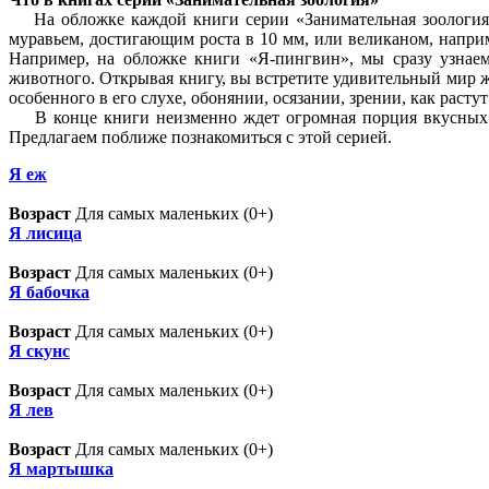
На обложке каждой книги серии «Занимательная зоология» и
муравьем, достигающим роста в 10 мм, или великаном, напри
Например, на обложке книги «Я-пингвин», мы сразу узнаем
животного. Открывая книгу, вы встретите удивительный мир ж
особенного в его слухе, обонянии, осязании, зрении, как растут
В конце книги неизменно ждет огромная порция вкусных и 
Предлагаем поближе познакомиться с этой серией.
Я eж
Возраст
Для самых маленьких (0+)
Я лисица
Возраст
Для самых маленьких (0+)
Я бабочка
Возраст
Для самых маленьких (0+)
Я скунс
Возраст
Для самых маленьких (0+)
Я лев
Возраст
Для самых маленьких (0+)
Я мартышка