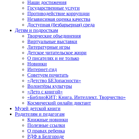
Наши достижения
Государственные услуги
Противодействие коррупции
Независимая оценка качества
Доступная (безбарьерная) среда
Детям и подросткам
Творческие объединения
Виртуальные выставки
Литературные игры
Детское читательское жюри
О писателях и не только
Новинки
Интернет-гид
Советуем почитать
«Детство БЕЗопасности»
Волонтёры культуры
«Лето с книгой»
«БиблиоКИТ: Книга. Интеллект. Творчество»
Космический онлайн диктант
Музей детской книги
Родителям и педагогам
Книжные новинки
Полезные ссылки
О правах ребенка
РДФ в Белгороде