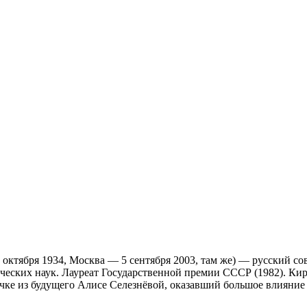
ктября 1934, Москва — 5 сентября 2003, там же) — русский сове
рических наук. Лауреат Государственной премии СССР (1982). К
очке из будущего Алисе Селезнёвой, оказавший большое влияни