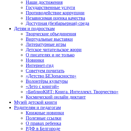
Наши достижения
Государственные услуги
Противодействие коррупции
Независимая оценка качества
Доступная (безбарьерная) среда
Детям и подросткам
Творческие объединения
Виртуальные выставки
Литературные игры
Детское читательское жюри
О писателях и не только
Новинки
Интернет-гид
Советуем почитать
«Детство БЕЗопасности»
Волонтёры культуры
«Лето с книгой»
«БиблиоКИТ: Книга. Интеллект. Творчество»
Космический онлайн диктант
Музей детской книги
Родителям и педагогам
Книжные новинки
Полезные ссылки
О правах ребенка
РДФ в Белгороде