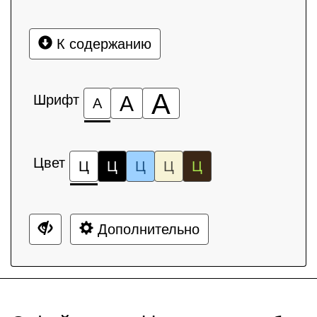
К содержанию
А
Шрифт
А
А
Цвет
Ц
Ц
Ц
Ц
Ц
Дополнительно