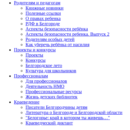
Родителям и педагогам
Книжные новинки
Полезные ссылки
О правах ребенка
РДФ в Белгороде
Аспекты безопасности ребёнка
Аспекты безопасности ребенка. Выпуск 2
Родителям особых детей
Как уберечь ребёнка от насилия
Проекты и конкурсы
Проекты
Конкурсы
Белгородское лето
Культура для школьников
Профессионалам
Для профессионалов
Деятельность НМО
Профессиональные ресурсы
Жизнь детских библиотек
Краеведение
Писатели Белгородчины детям
Литература о Белгороде и Белгородской области
"Белогорье: край в котором ты живешь…"
Краеведческий диктант