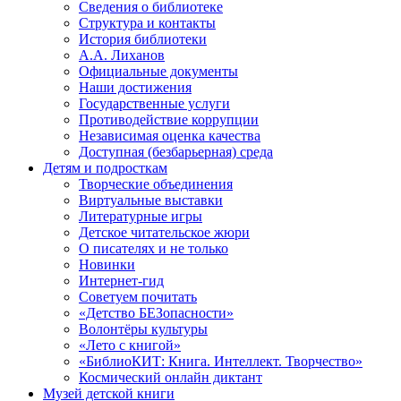
Сведения о библиотеке
Структура и контакты
История библиотеки
А.А. Лиханов
Официальные документы
Наши достижения
Государственные услуги
Противодействие коррупции
Независимая оценка качества
Доступная (безбарьерная) среда
Детям и подросткам
Творческие объединения
Виртуальные выставки
Литературные игры
Детское читательское жюри
О писателях и не только
Новинки
Интернет-гид
Советуем почитать
«Детство БЕЗопасности»
Волонтёры культуры
«Лето с книгой»
«БиблиоКИТ: Книга. Интеллект. Творчество»
Космический онлайн диктант
Музей детской книги