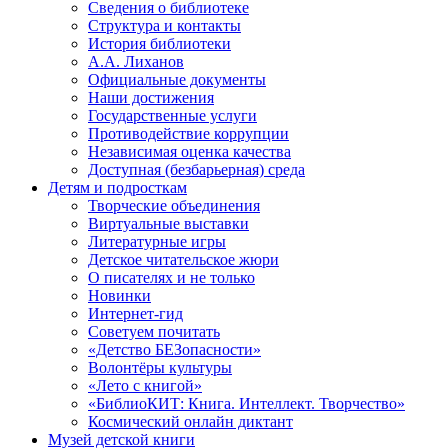
Сведения о библиотеке
Структура и контакты
История библиотеки
А.А. Лиханов
Официальные документы
Наши достижения
Государственные услуги
Противодействие коррупции
Независимая оценка качества
Доступная (безбарьерная) среда
Детям и подросткам
Творческие объединения
Виртуальные выставки
Литературные игры
Детское читательское жюри
О писателях и не только
Новинки
Интернет-гид
Советуем почитать
«Детство БЕЗопасности»
Волонтёры культуры
«Лето с книгой»
«БиблиоКИТ: Книга. Интеллект. Творчество»
Космический онлайн диктант
Музей детской книги