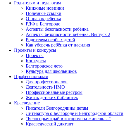
Родителям и педагогам
Книжные новинки
Полезные ссылки
О правах ребенка
РДФ в Белгороде
Аспекты безопасности ребёнка
Аспекты безопасности ребенка. Выпуск 2
Родителям особых детей
Как уберечь ребёнка от насилия
Проекты и конкурсы
Проекты
Конкурсы
Белгородское лето
Культура для школьников
Профессионалам
Для профессионалов
Деятельность НМО
Профессиональные ресурсы
Жизнь детских библиотек
Краеведение
Писатели Белгородчины детям
Литература о Белгороде и Белгородской области
"Белогорье: край в котором ты живешь…"
Краеведческий диктант