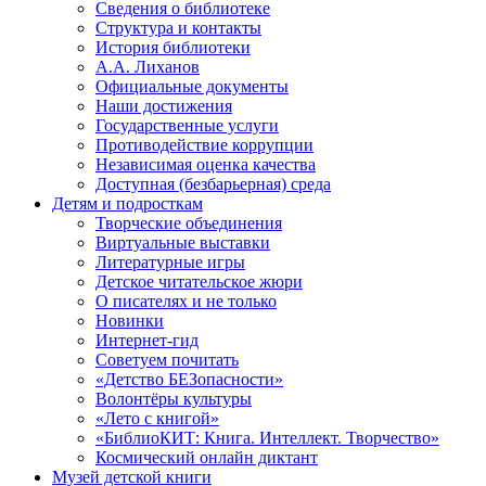
Сведения о библиотеке
Структура и контакты
История библиотеки
А.А. Лиханов
Официальные документы
Наши достижения
Государственные услуги
Противодействие коррупции
Независимая оценка качества
Доступная (безбарьерная) среда
Детям и подросткам
Творческие объединения
Виртуальные выставки
Литературные игры
Детское читательское жюри
О писателях и не только
Новинки
Интернет-гид
Советуем почитать
«Детство БЕЗопасности»
Волонтёры культуры
«Лето с книгой»
«БиблиоКИТ: Книга. Интеллект. Творчество»
Космический онлайн диктант
Музей детской книги