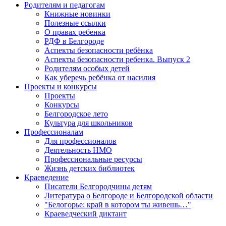
Родителям и педагогам
Книжные новинки
Полезные ссылки
О правах ребенка
РДФ в Белгороде
Аспекты безопасности ребёнка
Аспекты безопасности ребенка. Выпуск 2
Родителям особых детей
Как уберечь ребёнка от насилия
Проекты и конкурсы
Проекты
Конкурсы
Белгородское лето
Культура для школьников
Профессионалам
Для профессионалов
Деятельность НМО
Профессиональные ресурсы
Жизнь детских библиотек
Краеведение
Писатели Белгородчины детям
Литература о Белгороде и Белгородской области
"Белогорье: край в котором ты живешь…"
Краеведческий диктант