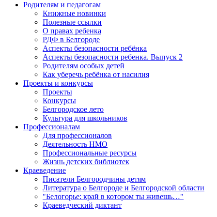
Родителям и педагогам
Книжные новинки
Полезные ссылки
О правах ребенка
РДФ в Белгороде
Аспекты безопасности ребёнка
Аспекты безопасности ребенка. Выпуск 2
Родителям особых детей
Как уберечь ребёнка от насилия
Проекты и конкурсы
Проекты
Конкурсы
Белгородское лето
Культура для школьников
Профессионалам
Для профессионалов
Деятельность НМО
Профессиональные ресурсы
Жизнь детских библиотек
Краеведение
Писатели Белгородчины детям
Литература о Белгороде и Белгородской области
"Белогорье: край в котором ты живешь…"
Краеведческий диктант