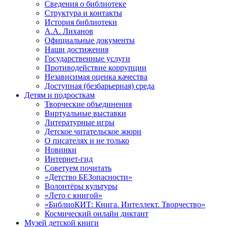
Сведения о библиотеке
Структура и контакты
История библиотеки
А.А. Лиханов
Официальные документы
Наши достижения
Государственные услуги
Противодействие коррупции
Независимая оценка качества
Доступная (безбарьерная) среда
Детям и подросткам
Творческие объединения
Виртуальные выставки
Литературные игры
Детское читательское жюри
О писателях и не только
Новинки
Интернет-гид
Советуем почитать
«Детство БЕЗопасности»
Волонтёры культуры
«Лето с книгой»
«БиблиоКИТ: Книга. Интеллект. Творчество»
Космический онлайн диктант
Музей детской книги