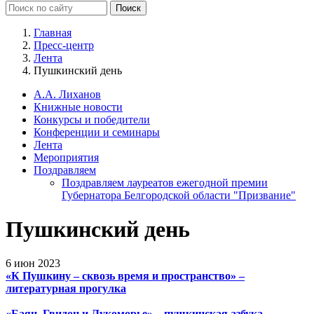
Главная
Пресс-центр
Лента
Пушкинский день
А.А. Лиханов
Книжные новости
Конкурсы и победители
Конференции и семинары
Лента
Мероприятия
Поздравляем
Поздравляем лауреатов ежегодной премии
Губернатора Белгородской области "Призвание"
Пушкинский день
6 июн 2023
«К Пушкину – сквозь время и пространство» –
литературная прогулка
«Баян, Гвидон и Лукоморье»
–
п
ушкинская азбука