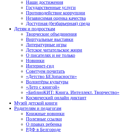
Наши достижения
Государственные услуги
Противодействие коррупции
Независимая оценка качества
Доступная (безбарьерная) среда
Детям и подросткам
Творческие объединения
Виртуальные выставки
Литературные игры
Детское читательское жюри
О писателях и не только
Новинки
Интернет-гид
Советуем почитать
«Детство БЕЗопасности»
Волонтёры культуры
«Лето с книгой»
«БиблиоКИТ: Книга. Интеллект. Творчество»
Космический онлайн диктант
Музей детской книги
Родителям и педагогам
Книжные новинки
Полезные ссылки
О правах ребенка
РДФ в Белгороде