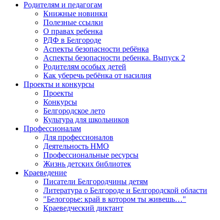
Родителям и педагогам
Книжные новинки
Полезные ссылки
О правах ребенка
РДФ в Белгороде
Аспекты безопасности ребёнка
Аспекты безопасности ребенка. Выпуск 2
Родителям особых детей
Как уберечь ребёнка от насилия
Проекты и конкурсы
Проекты
Конкурсы
Белгородское лето
Культура для школьников
Профессионалам
Для профессионалов
Деятельность НМО
Профессиональные ресурсы
Жизнь детских библиотек
Краеведение
Писатели Белгородчины детям
Литература о Белгороде и Белгородской области
"Белогорье: край в котором ты живешь…"
Краеведческий диктант