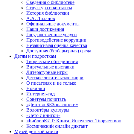
Сведения о библиотеке
Структура и контакты
История библиотеки
А.А. Лиханов
Официальные документы
Наши достижения
Государственные услуги
Противодействие коррупции
Независимая оценка качества
Доступная (безбарьерная) среда
Детям и подросткам
Творческие объединения
Виртуальные выставки
Литературные игры
Детское читательское жюри
О писателях и не только
Новинки
Интернет-гид
Советуем почитать
«Детство БЕЗопасности»
Волонтёры культуры
«Лето с книгой»
«БиблиоКИТ: Книга. Интеллект. Творчество»
Космический онлайн диктант
Музей детской книги