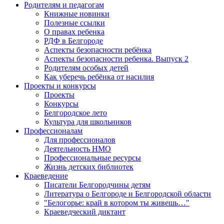
Родителям и педагогам
Книжные новинки
Полезные ссылки
О правах ребенка
РДФ в Белгороде
Аспекты безопасности ребёнка
Аспекты безопасности ребенка. Выпуск 2
Родителям особых детей
Как уберечь ребёнка от насилия
Проекты и конкурсы
Проекты
Конкурсы
Белгородское лето
Культура для школьников
Профессионалам
Для профессионалов
Деятельность НМО
Профессиональные ресурсы
Жизнь детских библиотек
Краеведение
Писатели Белгородчины детям
Литература о Белгороде и Белгородской области
"Белогорье: край в котором ты живешь…"
Краеведческий диктант