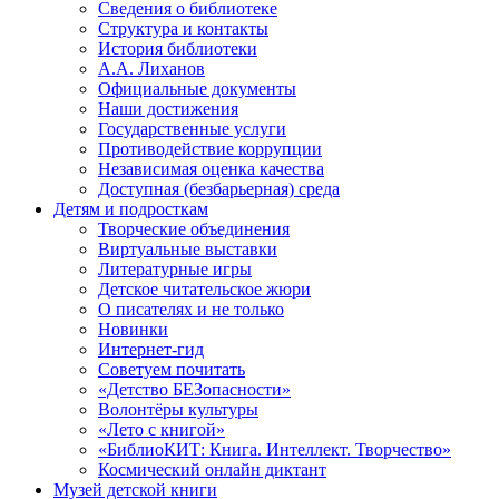
Сведения о библиотеке
Структура и контакты
История библиотеки
А.А. Лиханов
Официальные документы
Наши достижения
Государственные услуги
Противодействие коррупции
Независимая оценка качества
Доступная (безбарьерная) среда
Детям и подросткам
Творческие объединения
Виртуальные выставки
Литературные игры
Детское читательское жюри
О писателях и не только
Новинки
Интернет-гид
Советуем почитать
«Детство БЕЗопасности»
Волонтёры культуры
«Лето с книгой»
«БиблиоКИТ: Книга. Интеллект. Творчество»
Космический онлайн диктант
Музей детской книги