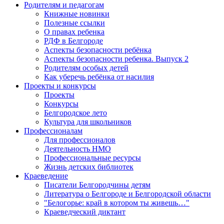
Родителям и педагогам
Книжные новинки
Полезные ссылки
О правах ребенка
РДФ в Белгороде
Аспекты безопасности ребёнка
Аспекты безопасности ребенка. Выпуск 2
Родителям особых детей
Как уберечь ребёнка от насилия
Проекты и конкурсы
Проекты
Конкурсы
Белгородское лето
Культура для школьников
Профессионалам
Для профессионалов
Деятельность НМО
Профессиональные ресурсы
Жизнь детских библиотек
Краеведение
Писатели Белгородчины детям
Литература о Белгороде и Белгородской области
"Белогорье: край в котором ты живешь…"
Краеведческий диктант