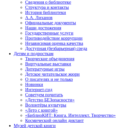
Сведения о библиотеке
Структура и контакты
История библиотеки
А.А. Лиханов
Официальные документы
Наши достижения
Государственные услуги
Противодействие коррупции
Независимая оценка качества
Доступная (безбарьерная) среда
Детям и подросткам
Творческие объединения
Виртуальные выставки
Литературные игры
Детское читательское жюри
О писателях и не только
Новинки
Интернет-гид
Советуем почитать
«Детство БЕЗопасности»
Волонтёры культуры
«Лето с книгой»
«БиблиоКИТ: Книга. Интеллект. Творчество»
Космический онлайн диктант
Музей детской книги