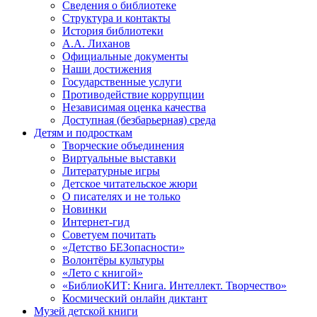
Сведения о библиотеке
Структура и контакты
История библиотеки
А.А. Лиханов
Официальные документы
Наши достижения
Государственные услуги
Противодействие коррупции
Независимая оценка качества
Доступная (безбарьерная) среда
Детям и подросткам
Творческие объединения
Виртуальные выставки
Литературные игры
Детское читательское жюри
О писателях и не только
Новинки
Интернет-гид
Советуем почитать
«Детство БЕЗопасности»
Волонтёры культуры
«Лето с книгой»
«БиблиоКИТ: Книга. Интеллект. Творчество»
Космический онлайн диктант
Музей детской книги