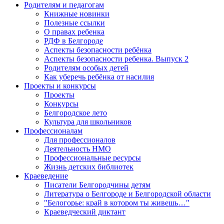
Родителям и педагогам
Книжные новинки
Полезные ссылки
О правах ребенка
РДФ в Белгороде
Аспекты безопасности ребёнка
Аспекты безопасности ребенка. Выпуск 2
Родителям особых детей
Как уберечь ребёнка от насилия
Проекты и конкурсы
Проекты
Конкурсы
Белгородское лето
Культура для школьников
Профессионалам
Для профессионалов
Деятельность НМО
Профессиональные ресурсы
Жизнь детских библиотек
Краеведение
Писатели Белгородчины детям
Литература о Белгороде и Белгородской области
"Белогорье: край в котором ты живешь…"
Краеведческий диктант