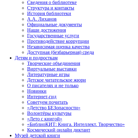
Сведения о библиотеке
Структура и контакты
История библиотеки
А.А. Лиханов
Официальные документы
Наши достижения
Государственные услуги
Противодействие коррупции
Независимая оценка качества
Доступная (безбарьерная) среда
Детям и подросткам
Творческие объединения
Виртуальные выставки
Литературные игры
Детское читательское жюри
О писателях и не только
Новинки
Интернет-гид
Советуем почитать
«Детство БЕЗопасности»
Волонтёры культуры
«Лето с книгой»
«БиблиоКИТ: Книга. Интеллект. Творчество»
Космический онлайн диктант
Музей детской книги