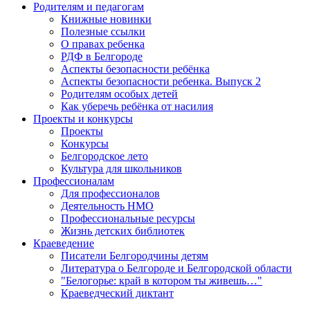
Родителям и педагогам
Книжные новинки
Полезные ссылки
О правах ребенка
РДФ в Белгороде
Аспекты безопасности ребёнка
Аспекты безопасности ребенка. Выпуск 2
Родителям особых детей
Как уберечь ребёнка от насилия
Проекты и конкурсы
Проекты
Конкурсы
Белгородское лето
Культура для школьников
Профессионалам
Для профессионалов
Деятельность НМО
Профессиональные ресурсы
Жизнь детских библиотек
Краеведение
Писатели Белгородчины детям
Литература о Белгороде и Белгородской области
"Белогорье: край в котором ты живешь…"
Краеведческий диктант