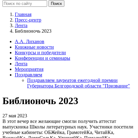
Главная
Пресс-центр
Лента
Библионочь 2023
А.А. Лиханов
Книжные новости
Конкурсы и победители
Конференции и семинары
Лента
Мероприятия
Поздравляем
Поздравляем лауреатов ежегодной премии
Губернатора Белгородской области "Призвание"
Библионочь 2023
27 мая 2023
В этот вечер все желающие смогли получить аттестат
выпускника Школы литературных наук. Участники посетили
учебные кабинеты: ОБЖейка, ГрамотейКа, ЧитайКа,
ВсезнайКа, ДомиСольКа, УточняйКа, ПомалюйКа,