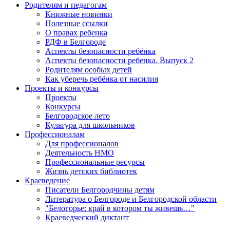
Родителям и педагогам
Книжные новинки
Полезные ссылки
О правах ребенка
РДФ в Белгороде
Аспекты безопасности ребёнка
Аспекты безопасности ребенка. Выпуск 2
Родителям особых детей
Как уберечь ребёнка от насилия
Проекты и конкурсы
Проекты
Конкурсы
Белгородское лето
Культура для школьников
Профессионалам
Для профессионалов
Деятельность НМО
Профессиональные ресурсы
Жизнь детских библиотек
Краеведение
Писатели Белгородчины детям
Литература о Белгороде и Белгородской области
"Белогорье: край в котором ты живешь…"
Краеведческий диктант