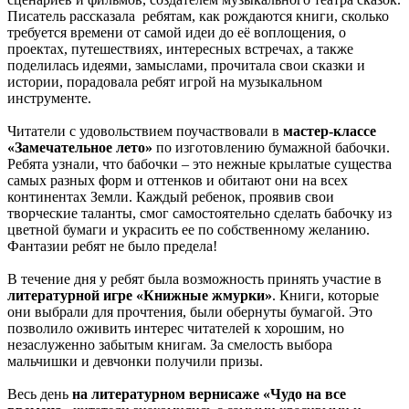
Писатель рассказала ребятам, как рождаются книги, сколько
требуется времени от самой идеи до её воплощения, о
проектах, путешествиях, интересных встречах, а также
поделилась идеями, замыслами, прочитала свои сказки и
истории, порадовала ребят игрой на музыкальном
инструменте.
Читатели с удовольствием поучаствовали в
мастер-классе
«Замечательное лето»
по изготовлению бумажной бабочки.
Ребята узнали, что бабочки – это нежные крылатые существа
самых разных форм и оттенков и обитают они на всех
континентах Земли. Каждый ребенок, проявив свои
творческие таланты, смог самостоятельно сделать бабочку из
цветной бумаги и украсить ее по собственному желанию.
Фантазии ребят не было предела!
В течение дня у ребят была возможность принять участие в
литературной игре «Книжные жмурки»
. Книги, которые
они выбрали для прочтения, были обернуты бумагой. Это
позволило оживить интерес читателей к хорошим, но
незаслуженно забытым книгам. За смелость выбора
мальчишки и девчонки получили призы.
Весь день
на литературном вернисаже «Чудо на все