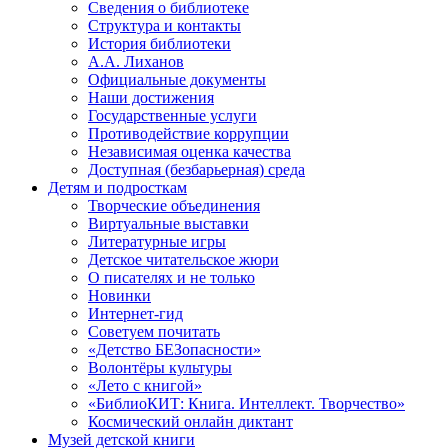
Сведения о библиотеке
Структура и контакты
История библиотеки
А.А. Лиханов
Официальные документы
Наши достижения
Государственные услуги
Противодействие коррупции
Независимая оценка качества
Доступная (безбарьерная) среда
Детям и подросткам
Творческие объединения
Виртуальные выставки
Литературные игры
Детское читательское жюри
О писателях и не только
Новинки
Интернет-гид
Советуем почитать
«Детство БЕЗопасности»
Волонтёры культуры
«Лето с книгой»
«БиблиоКИТ: Книга. Интеллект. Творчество»
Космический онлайн диктант
Музей детской книги