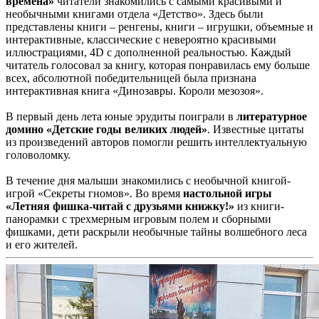
времена»
читатели знакомились с самыми красивыми и
необычными книгами отдела «Детство». Здесь были
представлены книги – ренгены, книги – игрушки, объемные и
интерактивные, классические с невероятно красивыми
иллюстрациями, 4D с дополненной реальностью. Каждый
читатель голосовал за книгу, которая понравилась ему больше
всех, абсолютной победительницей была признана
интерактивная книга «Динозавры. Короли мезозоя».
В первый день лета юные эрудиты поиграли в
литературное
домино «Детские годы великих людей»
. Известные цитаты
из произведений авторов помогли решить интеллектуальную
головоломку.
В течение дня малыши знакомились с необычной книгой-
игрой «Секреты гномов». Во время
настольной игры
«Летняя фишка-читай с друзьями книжку!»
из книги-
панорамки с трехмерным игровым полем и сборными
фишками, дети раскрыли необычные тайны волшебного леса
и его жителей.