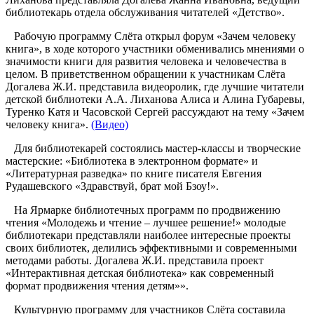
библиотекарь отдела обслуживания читателей «Детство».
Рабочую программу Слёта открыл форум «Зачем человеку
книга», в ходе которого участники обменивались мнениями о
значимости книги для развития человека и человечества в
целом. В приветственном обращении к участникам Слёта
Догалева Ж.И. представила видеоролик, где лучшие читатели
детской библиотеки А.А. Лиханова Алиса и Алина Губаревы,
Туренко Катя и Часовской Сергей рассуждают на тему «Зачем
человеку книга».
(Видео)
Для библиотекарей состоялись мастер-классы и творческие
мастерские: «Библиотека в электронном формате» и
«Литературная разведка» по книге писателя Евгения
Рудашевского «Здравствуй, брат мой Бзоу!».
На Ярмарке библиотечных программ по продвижению
чтения «Молодежь и чтение – лучшее решение!» молодые
библиотекари представляли наиболее интересные проекты
своих библиотек, делились эффективными и современными
методами работы. Догалева Ж.И. представила проект
«Интерактивная детская библиотека» как современный
формат продвижения чтения детям»».
Культурную программу для участников Слёта составила