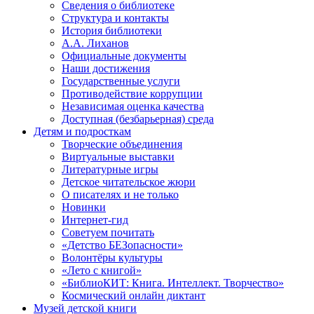
Сведения о библиотеке
Структура и контакты
История библиотеки
А.А. Лиханов
Официальные документы
Наши достижения
Государственные услуги
Противодействие коррупции
Независимая оценка качества
Доступная (безбарьерная) среда
Детям и подросткам
Творческие объединения
Виртуальные выставки
Литературные игры
Детское читательское жюри
О писателях и не только
Новинки
Интернет-гид
Советуем почитать
«Детство БЕЗопасности»
Волонтёры культуры
«Лето с книгой»
«БиблиоКИТ: Книга. Интеллект. Творчество»
Космический онлайн диктант
Музей детской книги