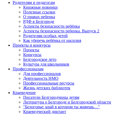
Родителям и педагогам
Книжные новинки
Полезные ссылки
О правах ребенка
РДФ в Белгороде
Аспекты безопасности ребёнка
Аспекты безопасности ребенка. Выпуск 2
Родителям особых детей
Как уберечь ребёнка от насилия
Проекты и конкурсы
Проекты
Конкурсы
Белгородское лето
Культура для школьников
Профессионалам
Для профессионалов
Деятельность НМО
Профессиональные ресурсы
Жизнь детских библиотек
Краеведение
Писатели Белгородчины детям
Литература о Белгороде и Белгородской области
"Белогорье: край в котором ты живешь…"
Краеведческий диктант