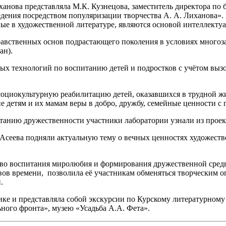
анова представляла М.К. Кузнецова, заместитель директора п
дения посредством популяризации творчества А. А. Лиханова».
ые в художественной литературе, являются основой интеллектуа
ственных основ подрастающего поколения в условиях многоза
ан).
 технологий по воспитанию детей и подростков с учётом вызо
социокультурную реабилитацию детей, оказавшихся в трудной жи
е детям и их мамам веры в добро, дружбу, семейные ценности с
танию дружественности участники лаборатории узнали из проек
Асеева подняли актуальную тему о вечных ценностях художест
во воспитания миролюбия и формирования дружественной среды
ов времени, позволила её участникам обменяться творческим о
.
ке и представляла собой экскурсии по Курскому литературному
ого фронта», музею «Усадьба А.А. Фета».