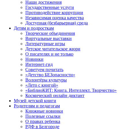
Наши достижения
Государственные услуги
Противодействие коррупции
Независимая оценка качества
Доступная (безбарьерная) среда
Детям и подросткам
Творческие объединения
Виртуальные выставки
Литературные игры
Детское читательское жюри
О писателях и не только
Новинки
Интернет-гид
Советуем почитать
«Детство БЕЗопасности»
Волонтёры культуры
«Лето с книгой»
«БиблиоКИТ: Книга. Интеллект. Творчество»
Космический онлайн диктант
Музей детской книги
Родителям и педагогам
Книжные новинки
Полезные ссылки
О правах ребенка
РДФ в Белгороде