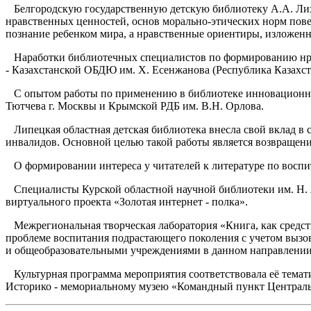
Белгородскую государственную детскую библиотеку А.А. Лих
нравственных ценностей, основ морально-этических норм пове
познание ребенком мира, а нравственные ориентиры, изложенн
Наработки библиотечных специалистов по формированию нрав
- Казахстанской ОБДЮ им. Х. Есенжанова (Республика Казахст
С опытом работы по применению в библиотеке инновационных
Тютчева г. Москвы и Крымской РДБ им. В.Н. Орлова.
Липецкая областная детская библиотека внесла свой вклад в 
инвалидов. Основной целью такой работы является возвращени
О формировании интереса у читателей к литературе по воспи
Специалисты Курской областной научной библиотеки им. Н. 
виртуального проекта «Золотая интернет - полка».
Межрегиональная творческая лаборатория «Книга, как средст
проблеме воспитания подрастающего поколения с учетом вызов
и общеобразовательными учреждениями в данном направлении
Культурная программа мероприятия соответствовала её темати
Историко - мемориальному музею «Командный пункт Центральн