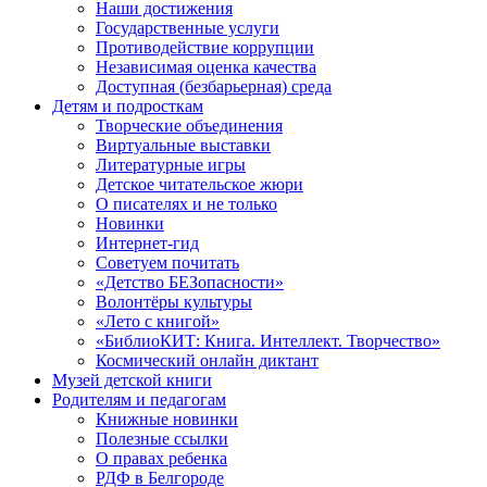
Наши достижения
Государственные услуги
Противодействие коррупции
Независимая оценка качества
Доступная (безбарьерная) среда
Детям и подросткам
Творческие объединения
Виртуальные выставки
Литературные игры
Детское читательское жюри
О писателях и не только
Новинки
Интернет-гид
Советуем почитать
«Детство БЕЗопасности»
Волонтёры культуры
«Лето с книгой»
«БиблиоКИТ: Книга. Интеллект. Творчество»
Космический онлайн диктант
Музей детской книги
Родителям и педагогам
Книжные новинки
Полезные ссылки
О правах ребенка
РДФ в Белгороде