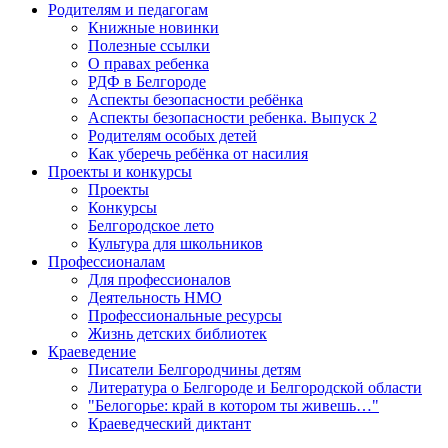
Родителям и педагогам
Книжные новинки
Полезные ссылки
О правах ребенка
РДФ в Белгороде
Аспекты безопасности ребёнка
Аспекты безопасности ребенка. Выпуск 2
Родителям особых детей
Как уберечь ребёнка от насилия
Проекты и конкурсы
Проекты
Конкурсы
Белгородское лето
Культура для школьников
Профессионалам
Для профессионалов
Деятельность НМО
Профессиональные ресурсы
Жизнь детских библиотек
Краеведение
Писатели Белгородчины детям
Литература о Белгороде и Белгородской области
"Белогорье: край в котором ты живешь…"
Краеведческий диктант