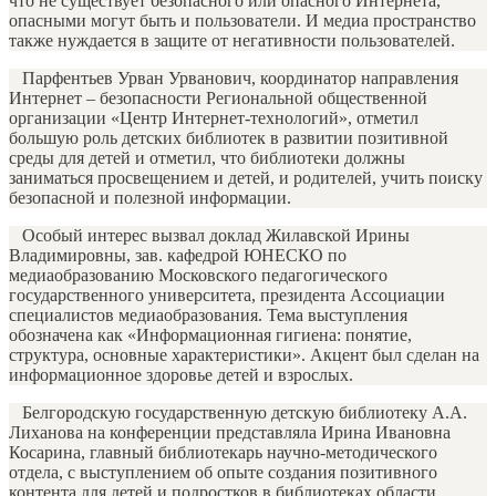
что не существует безопасного или опасного Интернета,
опасными могут быть и пользователи. И медиа пространство
также нуждается в защите от негативности пользователей.
Парфентьев Урван Урванович, координатор направления
Интернет – безопасности Региональной общественной
организации «Центр Интернет-технологий», отметил
большую роль детских библиотек в развитии позитивной
среды для детей и отметил, что библиотеки должны
заниматься просвещением и детей, и родителей, учить поиску
безопасной и полезной информации.
Особый интерес вызвал доклад Жилавской Ирины
Владимировны, зав. кафедрой ЮНЕСКО по
медиаобразованию Московского педагогического
государственного университета, президента Ассоциации
специалистов медиаобразования. Тема выступления
обозначена как «Информационная гигиена: понятие,
структура, основные характеристики». Акцент был сделан на
информационное здоровье детей и взрослых.
Белгородскую государственную детскую библиотеку А.А.
Лиханова на конференции представляла Ирина Ивановна
Косарина, главный библиотекарь научно-методического
отдела, с выступлением об опыте создания позитивного
контента для детей и подростков в библиотеках области.