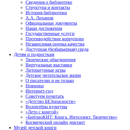
Сведения о библиотеке
Структура и контакты
История библиотеки
А.А. Лиханов
Официальные документы
Наши достижения
Государственные услуги
Противодействие коррупции
Независимая оценка качества
Доступная (безбарьерная) среда
Детям и подросткам
Творческие объединения
Виртуальные выставки
Литературные игры
Детское читательское жюри
О писателях и не только
Новинки
Интернет-гид
Советуем почитать
«Детство БЕЗопасности»
Волонтёры культуры
«Лето с книгой»
«БиблиоКИТ: Книга. Интеллект. Творчество»
Космический онлайн диктант
Музей детской книги