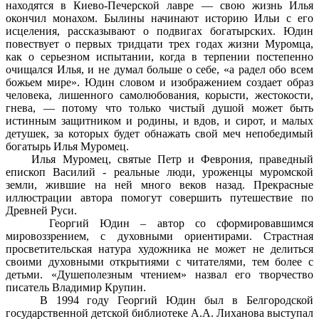
находятся в Киево-Печерской лавре — свою жизнь Илья
окончил монахом. Былины начинают историю Ильи с его
исцеления, рассказывают о подвигах богатырских. Юдин
повествует о первых тридцати трех годах жизни Муромца,
как о серьезном испытании, когда в терпении постепенно
очищался Илья, и не думал больше о себе, «а радел обо всем
божьем мире». Юдин словом и изображением создает образ
человека, лишенного самолюбования, корысти, жестокости,
гнева, — потому что только чистый душой может быть
истинным защитником и родины, и вдов, и сирот, и малых
детушек, за которых будет обнажать свой меч непобедимый
богатырь Илья Муромец.
Илья Муромец, святые Петр и Феврония, праведный
епископ Василий - реальные люди, уроженцы муромской
земли, жившие на ней много веков назад. Прекрасные
иллюстрации автора помогут совершить путешествие по
Древней Руси.
Георгий Юдин – автор со сформировавшимся
мировоззрением, с духовными ориентирами. Страстная
просветительская натура художника не может не делиться
своими духовными открытиями с читателями, тем более с
детьми. «Душеполезным чтением» назвал его творчество
писатель Владимир Крупин.
В 1994 году Георгий Юдин был в Белгородской
государственной детской библиотеке А.А. Лиханова выступал