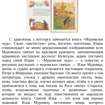
С удивления, с восторга начинается книга «Муромское
чудо». Свою «цветистую» речь, богатую эпитетами, Юдин
сопровождает не менее декоративными изображениями всех
Муромских святых на красивом развороте, напоминающем
церковную настенную роспись! Нелегкую задачу поставил
перед собой Юдин — «Муромское чудо» — в повестях и
рисунках рассказать о муромских святых — Ильи Муромца,
жизнь и судьба которого становится настоящим открытием,
Петре и Февронии, епископе Василии. Он много прочёл о том
литературы, учился у древних иконописцев писать лики,
позы, пластику фигур, изучал колорит икон, чтобы и в цвете
приблизиться к тому, как писали на Руси святых. Старался,
чтобы всевозможные сказочные и жизненные сценки,
которые он вводил по ходу повествования не нарушили
цельности книги. Святой Илья — это всем нам хорошо
знакомый Илья Муромец, нетленные мощи которого