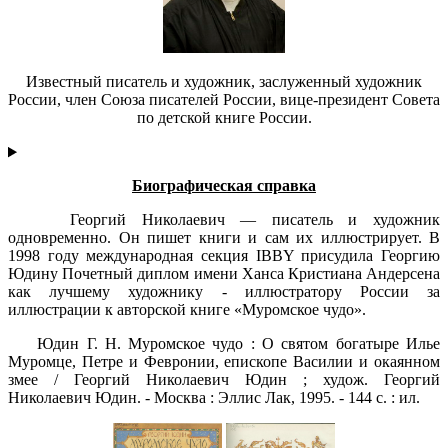
Известный писатель и художник, заcлуженный художник
России, член Союза писателей России, вице-президент Совета
по детской книге России.
Биографическая справка
Георгий Николаевич — писатель и художник
одновременно. Он пишет книги и сам их иллюстрирует. В
1998 году международная секция IBBY присудила Георгию
Юдину Почетный диплом имени Ханса Кристиана Андерсена
как лучшему художнику - иллюстратору России за
иллюстрации к авторской книге «Муромское чудо».
Юдин Г. Н. Муромское чудо : О святом богатыре Илье
Муромце, Петре и Февронии, епископе Василии и окаянном
змее / Георгий Николаевич Юдин ; худож. Георгий
Николаевич Юдин. - Москва : Эллис Лак, 1995. - 144 с. : ил.