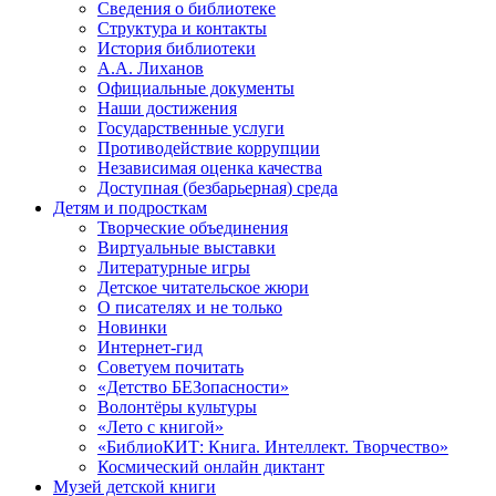
Сведения о библиотеке
Структура и контакты
История библиотеки
А.А. Лиханов
Официальные документы
Наши достижения
Государственные услуги
Противодействие коррупции
Независимая оценка качества
Доступная (безбарьерная) среда
Детям и подросткам
Творческие объединения
Виртуальные выставки
Литературные игры
Детское читательское жюри
О писателях и не только
Новинки
Интернет-гид
Советуем почитать
«Детство БЕЗопасности»
Волонтёры культуры
«Лето с книгой»
«БиблиоКИТ: Книга. Интеллект. Творчество»
Космический онлайн диктант
Музей детской книги