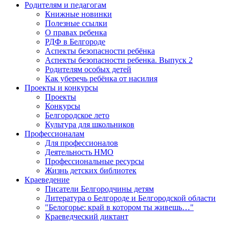
Родителям и педагогам
Книжные новинки
Полезные ссылки
О правах ребенка
РДФ в Белгороде
Аспекты безопасности ребёнка
Аспекты безопасности ребенка. Выпуск 2
Родителям особых детей
Как уберечь ребёнка от насилия
Проекты и конкурсы
Проекты
Конкурсы
Белгородское лето
Культура для школьников
Профессионалам
Для профессионалов
Деятельность НМО
Профессиональные ресурсы
Жизнь детских библиотек
Краеведение
Писатели Белгородчины детям
Литература о Белгороде и Белгородской области
"Белогорье: край в котором ты живешь…"
Краеведческий диктант