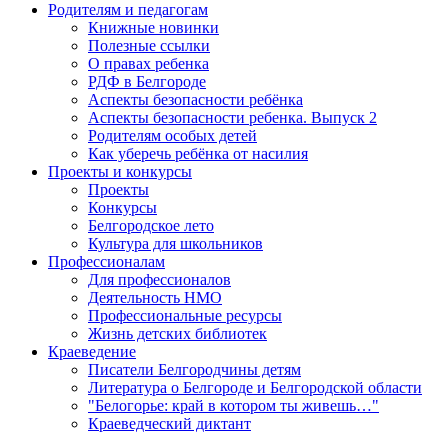
Родителям и педагогам
Книжные новинки
Полезные ссылки
О правах ребенка
РДФ в Белгороде
Аспекты безопасности ребёнка
Аспекты безопасности ребенка. Выпуск 2
Родителям особых детей
Как уберечь ребёнка от насилия
Проекты и конкурсы
Проекты
Конкурсы
Белгородское лето
Культура для школьников
Профессионалам
Для профессионалов
Деятельность НМО
Профессиональные ресурсы
Жизнь детских библиотек
Краеведение
Писатели Белгородчины детям
Литература о Белгороде и Белгородской области
"Белогорье: край в котором ты живешь…"
Краеведческий диктант