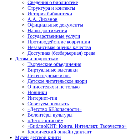
Сведения о библиотеке
Структура и контакты
История библиотеки
А.А. Лиханов
Официальные документы
Наши достижения
Государственные услуги
Противодействие коррупции
Независимая оценка качества
Доступная (безбарьерная) среда
Детям и подросткам
Творческие объединения
Виртуальные выставки
Литературные игры
Детское читательское жюри
О писателях и не только
Новинки
Интернет-гид
Советуем почитать
«Детство БЕЗопасности»
Волонтёры культуры
«Лето с книгой»
«БиблиоКИТ: Книга. Интеллект. Творчество»
Космический онлайн диктант
Музей детской книги