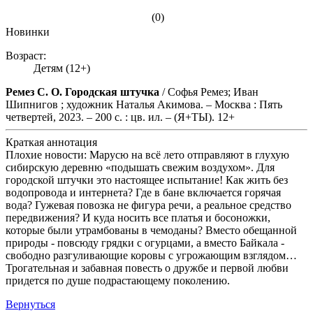
(0)
Новинки
Возраст:
Детям (12+)
Ремез С. О. Городская штучка
/ Софья Ремез; Иван
Шипнигов ; художник Наталья Акимова. – Москва : Пять
четвертей, 2023. – 200 с. : цв. ил. – (Я+ТЫ). 12+
Краткая аннотация
Плохие новости: Марусю на всё лето отправляют в глухую
сибирскую деревню «подышать свежим воздухом». Для
городской штучки это настоящее испытание! Как жить без
водопровода и интернета? Где в бане включается горячая
вода? Гужевая повозка не фигура речи, а реальное средство
передвижения? И куда носить все платья и босоножки,
которые были утрамбованы в чемоданы? Вместо обещанной
природы - повсюду грядки с огурцами, а вместо Байкала -
свободно разгуливающие коровы с угрожающим взглядом…
Трогательная и забавная повесть о дружбе и первой любви
придется по душе подрастающему поколению.
Вернуться