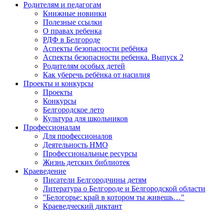
Родителям и педагогам
Книжные новинки
Полезные ссылки
О правах ребенка
РДФ в Белгороде
Аспекты безопасности ребёнка
Аспекты безопасности ребенка. Выпуск 2
Родителям особых детей
Как уберечь ребёнка от насилия
Проекты и конкурсы
Проекты
Конкурсы
Белгородское лето
Культура для школьников
Профессионалам
Для профессионалов
Деятельность НМО
Профессиональные ресурсы
Жизнь детских библиотек
Краеведение
Писатели Белгородчины детям
Литература о Белгороде и Белгородской области
"Белогорье: край в котором ты живешь…"
Краеведческий диктант