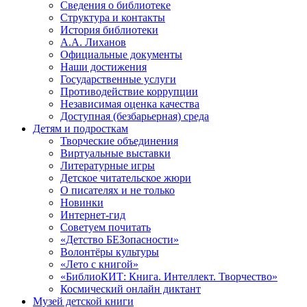
Сведения о библиотеке
Структура и контакты
История библиотеки
А.А. Лиханов
Официальные документы
Наши достижения
Государственные услуги
Противодействие коррупции
Независимая оценка качества
Доступная (безбарьерная) среда
Детям и подросткам
Творческие объединения
Виртуальные выставки
Литературные игры
Детское читательское жюри
О писателях и не только
Новинки
Интернет-гид
Советуем почитать
«Детство БЕЗопасности»
Волонтёры культуры
«Лето с книгой»
«БиблиоКИТ: Книга. Интеллект. Творчество»
Космический онлайн диктант
Музей детской книги